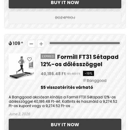
BUY IT NOW
BGZ4PROJ
109
Formill FT31 Sétapad
EXPIRED
12%-os dőlésszöggel
40,186.48 Ft
-19%
49,461 Ft
Banggood
$5 visszatérítés várható
A Banggood akciósan kínálja a Formill FT31 Sétapad 12%-os
dőlésszöggel 40,186.48 Ft-ért. Kattints és használd a 9,274.52
Ft-os kupont vagy a 9,274.52 Ft-os ...
June 3, 2026
BUY IT NOW