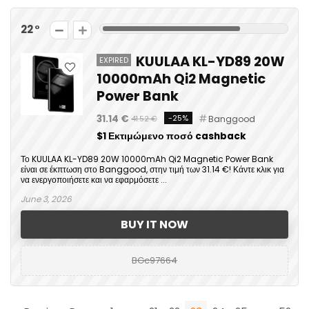
22
KUULAA KL-YD89 20W
EXPIRED
10000mAh Qi2 Magnetic
Power Bank
31.14 €
-25%
Banggood
41.52 €
$1 Εκτιμώμενο ποσό cashback
Το KUULAA KL-YD89 20W 10000mAh Qi2 Magnetic Power Bank
είναι σε έκπτωση στο Banggood, στην τιμή των 31.14 €! Κάντε κλικ για
να ενεργοποιήσετε και να εφαρμόσετε ...
June 3, 2026
BUY IT NOW
BGc97664