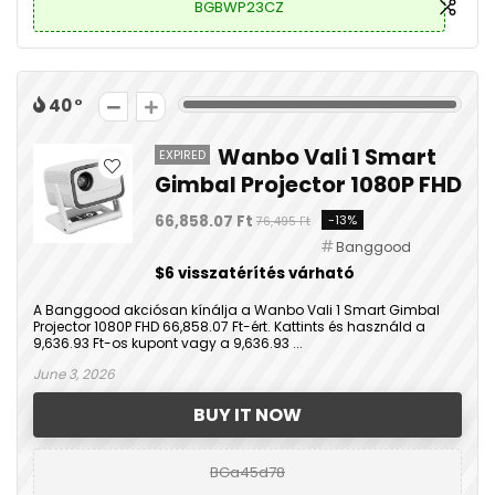
BGBWP23CZ
40
Wanbo Vali 1 Smart
EXPIRED
Gimbal Projector 1080P FHD
66,858.07 Ft
-13%
76,495 Ft
Banggood
$6 visszatérítés várható
A Banggood akciósan kínálja a Wanbo Vali 1 Smart Gimbal
Projector 1080P FHD 66,858.07 Ft-ért. Kattints és használd a
9,636.93 Ft-os kupont vagy a 9,636.93 ...
June 3, 2026
BUY IT NOW
BGa45d78