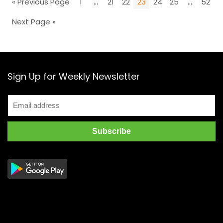
« Previous Page
1
…
21
22
23
24
25
…
52
Next Page »
Sign Up for Weekly Newsletter