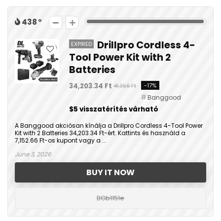
438
Drillpro Cordless 4-
EXPIRED
Tool Power Kit with 2
Batteries
34,203.34 Ft
-17%
41,356 Ft
Banggood
$5 visszatérítés várható
A Banggood akciósan kínálja a Drillpro Cordless 4-Tool Power
Kit with 2 Batteries 34,203.34 Ft-ért. Kattints és használd a
7,152.66 Ft-os kupont vagy a ...
June 3, 2026
BUY IT NOW
BGb1151e