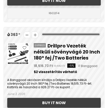
BUY IT NOW
16C2F4
363
Drillpro Vezeték
EXPIRED
nélküli sövényvágó 20 Inch
180° fej /Two Batteries
18,515.73 Ft
-5%
Banggood
19,442 Ft
$2 visszatérítés várható
A Banggood akciósan kínálja a Drillpro Vezeték nélküli
sövényvágó 20 Inch 180° fej /Two Batteries 18,515.73 Ft-ért.
Kattints és használd a 926.27 Ft-os kupont ...
June 3, 2026
BUY IT NOW