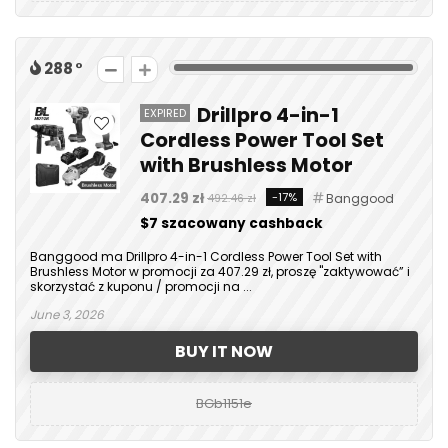
288
Drillpro 4-in-1
EXPIRED
Cordless Power Tool Set
with Brushless Motor
407.29 zł
-17%
Banggood
492.46 zł
$7 szacowany cashback
Banggood ma Drillpro 4-in-1 Cordless Power Tool Set with
Brushless Motor w promocji za 407.29 zł, proszę "zaktywować” i
skorzystać z kuponu / promocji na ...
June 3, 2026
BUY IT NOW
BGb1151e