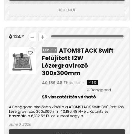
BGEUJU1
124
ATOMSTACK Swift
EXPIRED
Felújított 12W
Lézergravírozó
300x300mm
40,186.48 Ft
-13%
46,369 Ft
Banggood
$5 visszatérítés várható
A Banggood akciósan kínálja a ATOMSTACK Swift Felújított 12W
Lézergravírozó 300x300mm 40,186.48 Ft-ért. Kattints és
használd a 6,182.52 Ft-os kupont vagy a ...
June 3, 2026