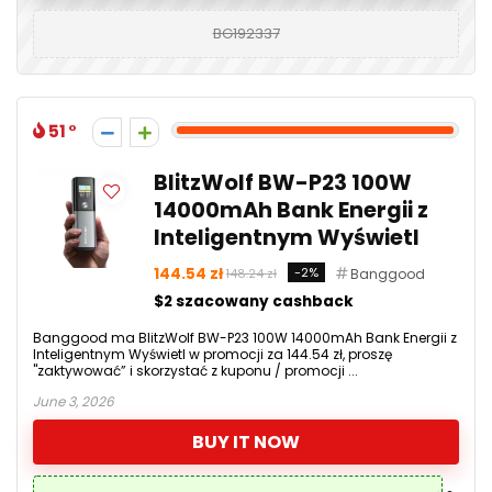
BG192337
51
BlitzWolf BW-P23 100W
14000mAh Bank Energii z
Inteligentnym Wyświetl
144.54 zł
-2%
Banggood
148.24 zł
$2 szacowany cashback
Banggood ma BlitzWolf BW-P23 100W 14000mAh Bank Energii z
Inteligentnym Wyświetl w promocji za 144.54 zł, proszę
"zaktywować” i skorzystać z kuponu / promocji ...
June 3, 2026
BUY IT NOW