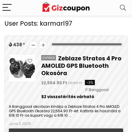
User Posts:
karmarl97
438
Zeblaze Stratos 4 Pro
EXPIRED
AMOLED GPS Bluetooth
Okosóra
22,564.90 Ft
-3%
23,183 Ft
Banggood
$2 visszatérítés várható
A Banggood akciósan kínálja a Zeblaze Stratos 4 Pro AMOLED
GPS Bluetooth Okosóra 22,564.90 Ft-ért. Kattints és használd a
618.10 Ft-os kupont vagy a 618.10 ...
June 3, 2026