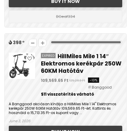
BUY IT NOW
BGeaf334
398
HillMiles Mile 1 14″
EXPIRED
Elektromos kerékpár 250W
60KM Hatótáv
109,569.65 Ft
-13%
125,283 Ft
Banggood
$11 visszatérítés várható
A Banggood akciósan kínálja a HillMiles Mile 1 14" Elektromos
kerékpár 250W 60KM Hatótáv 109,569.65 Ft-ért. Kattints és
használd a 15,713.35 Ft-os kupont vagy ...
June 3, 2026