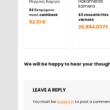
Θερμική Κάμερα
Hőkamerás
kamera
$2 Εκτιμώμενο
ποσό cashback
$3 visszatérítés
várható
52.31 €
20,694.03 Ft
We will be happy to hear your thoug
LEAVE A REPLY
You must be
logged in
to post a commen