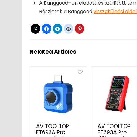
A Banggood
–
on eladott és szállított te
Részletek a Banggood
visszaküldési olda
Related Articles
AV TOOLTOP
AV TOOLTOP
ET693A Pro
ET693A Pro