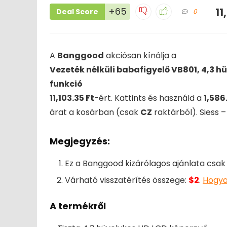
+65
11
Deal Score
0
A
Banggood
akciósan kínálja a
Vezeték nélküli babafigyelő VB801, 4,3 hüv
funkció
11,103.35 Ft
-ért. Kattints és használd a
1,586
árat a kosárban (csak
CZ
raktárból). Siess –
Megjegyzés:
Ez a Banggood kizárólagos ajánlata csa
Várható visszatérítés összege:
$2
.
Hogya
A termékről