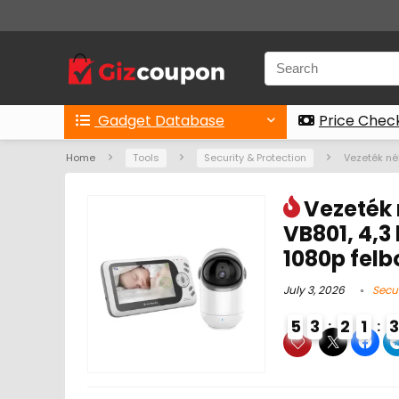
Gadget Database
Price Chec
Home
Tools
Security & Protection
Vezeték nél
Vezeték 
VB801, 4,3
1080p felb
July 3, 2026
Secur
5
3
2
1
0