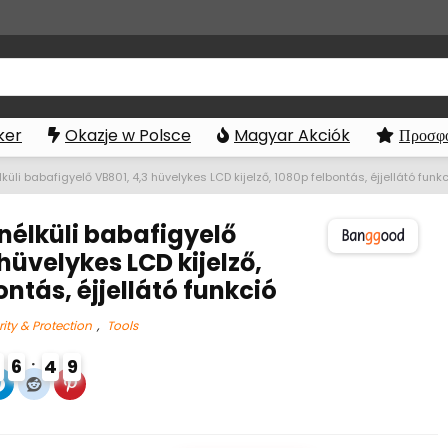
ker
Okazje w Polsce
Magyar Akciók
Προσφο
küli babafigyelő VB801, 4,3 hüvelykes LCD kijelző, 1080p felbontás, éjjellátó funk
nélküli babafigyelő
 hüvelykes LCD kijelző,
ontás, éjjellátó funkció
ity & Protection
,
Tools
3
6
4
8
9