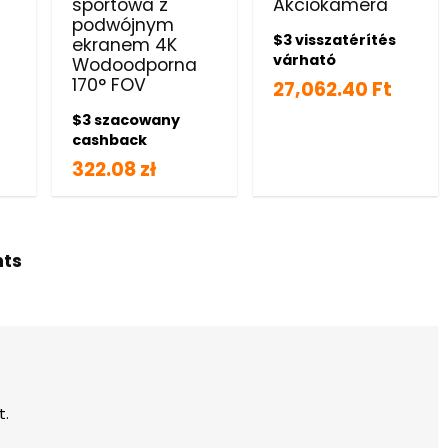
sportowa z
Akciókamera
podwójnym
$3 visszatérítés
ekranem 4K
várható
Wodoodporna
170° FOV
27,062.40 Ft
$3 szacowany
cashback
322.08 zł
hts
t.