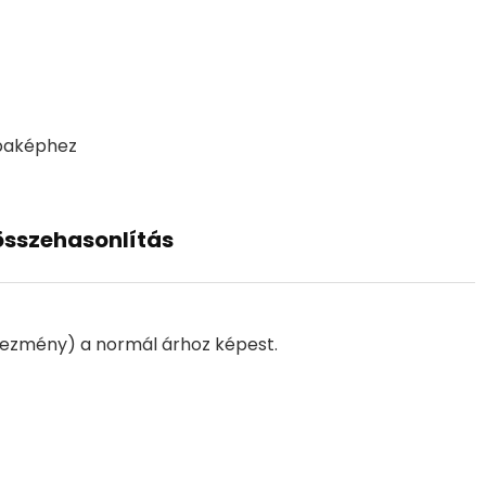
obaképhez
összehasonlítás
ezmény) a normál árhoz képest.