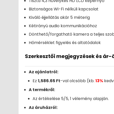
Tiszta 4,3 hüvelykes HD LCD képernyő
Biztonságos Wi-Fi nélküli kapcsolat
Kiváló éjjellátás akár 5 méterig
Kétirányú audio kommunikációhoz
Dönthető/forgatható kamera a teljes sz
Hőmérséklet figyelés és altatódalok
Szerkesztői megjegyzések és ár-
Az ajánlatról:
Ez
1,586.65 Ft
-val olcsóbb (kb.
13%
kedv
A termékről:
Az értékelése 5/5, 1 vélemény alapján.
Az áruházról: