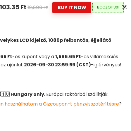
,103.35 Ft
12,690 Ft
BUY IT NOW
BGCZQH801
elykes LCD kijelző, 1080p felbontás, éjjellátó
.65 Ft
-os kupont vagy a
1,586.65 Ft
-os villámakciós
 az ajánlat
2026-09-30 23:59:59 (CST)
-ig érvényes!
k
🇭🇺 Hungary only
. Európai raktárból szállítják.
n használhatom a Gizcoupon-t pénzvisszatérítésre
?