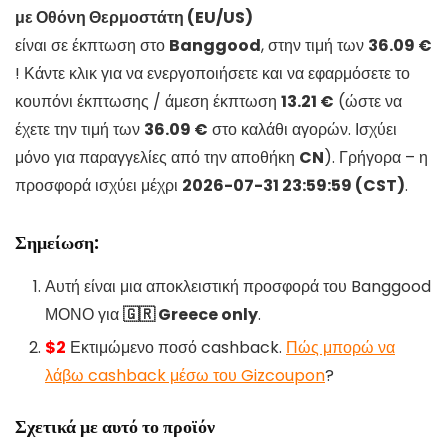
με Οθόνη Θερμοστάτη (EU/US)
είναι σε έκπτωση στο
Banggood
, στην τιμή των
36.09 €
! Κάντε κλικ για να ενεργοποιήσετε και να εφαρμόσετε το
κουπόνι έκπτωσης / άμεση έκπτωση
13.21 €
(ώστε να
έχετε την τιμή των
36.09 €
στο καλάθι αγορών. Ισχύει
μόνο για παραγγελίες από την αποθήκη
CN
). Γρήγορα – η
προσφορά ισχύει μέχρι
2026-07-31 23:59:59 (CST)
.
Σημείωση:
Αυτή είναι μια αποκλειστική προσφορά του Banggood
ΜΟΝΟ για
🇬🇷 Greece only
.
$2
Εκτιμώμενο ποσό cashback.
Πώς μπορώ να
λάβω cashback μέσω του Gizcoupon
?
Σχετικά με αυτό το προϊόν