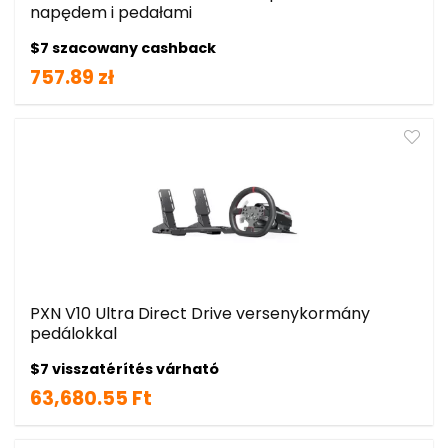
napędem i pedałami
$7 szacowany cashback
757.89 zł
PXN V10 Ultra Direct Drive versenykormány
pedálokkal
$7 visszatérítés várható
63,680.55 Ft