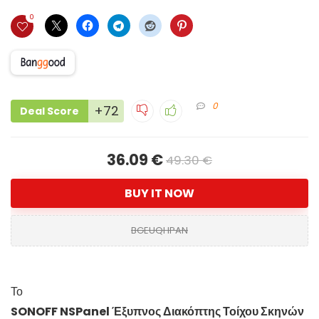
0
0
+72
Deal Score
36.09 €
49.30 €
BUY IT NOW
BGEUQHPAN
Το
SONOFF NSPanel Έξυπνος Διακόπτης Τοίχου Σκηνών