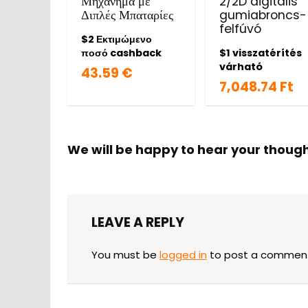
Μηχάνημα με
2/2D digitális
Διπλές Μπαταρίες
gumiabroncs-
felfúvó
$2 Εκτιμώμενο
ποσό cashback
$1 visszatérítés
várható
43.59 €
7,048.74 Ft
We will be happy to hear your thoug
LEAVE A REPLY
You must be
logged in
to post a commen