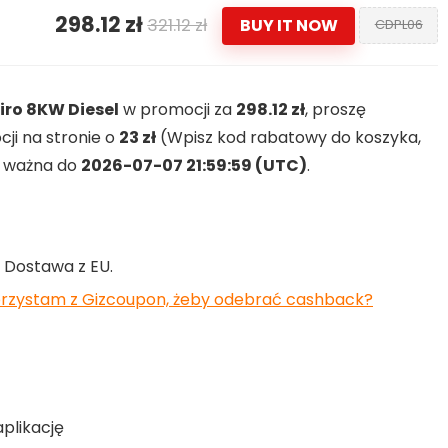
298.12 zł
321.12 zł
BUY IT NOW
CDPL06
ro 8KW Diesel
w promocji za
298.12 zł
, proszę
ji na stronie o
23 zł
(Wpisz kod rabatowy do koszyka,
ja ważna do
2026-07-07 21:59:59 (UTC)
.
. Dostawa z EU.
orzystam z Gizcoupon, żeby odebrać cashback?
aplikację