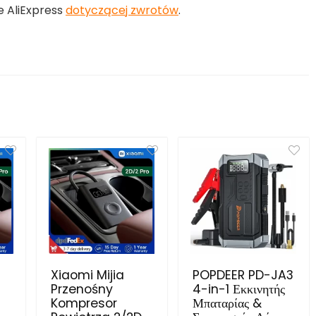
e AliExpress
dotyczącej zwrotów
.
Xiaomi Mijia
POPDEER PD-JA3
Przenośny
4-in-1 Εκκινητής
Kompresor
Μπαταρίας &