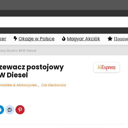
ker
Okazje w Polsce
Magyar Akciók
Προσφο
owy Mudiro 8KW Diesel
zewacz postojowy
W Diesel
obiles & Motorcycles
,
Car Electronics