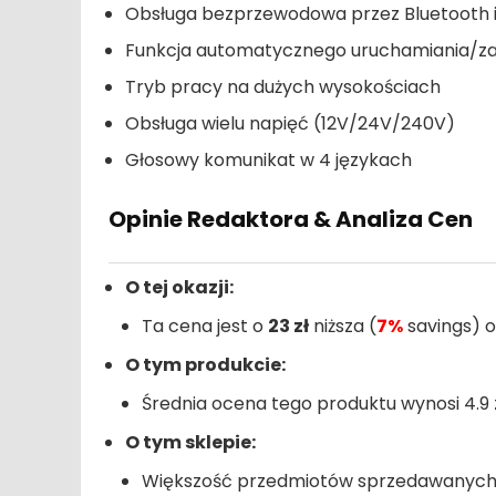
Obsługa bezprzewodowa przez Bluetooth i 
Funkcja automatycznego uruchamiania/z
Tryb pracy na dużych wysokościach
Obsługa wielu napięć (12V/24V/240V)
Głosowy komunikat w 4 językach
Opinie Redaktora & Analiza Cen
O tej okazji:
Ta cena jest o
23 zł
niższa (
7%
savings) o
O tym produkcie:
Średnia ocena tego produktu wynosi 4.9 z
O tym sklepie:
Większość przedmiotów sprzedawanych z