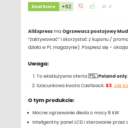
+62
Deal Score
0
AliExpress
ma
Ogrzewacz postojowy Mudi
“zaktywować” i skorzystać z kuponu / promoc
działa w PL magazynie). Pospiesz się – okaz
Uwaga:
To ekskluzywna oferta
🇵🇱 Poland only
Szacunkowa kwota Cashback:
$3
.
Jak k
O tym produkcie:
Mocne ogrzewanie diesla o mocy 8 kW
Inteligentny panel LCD i sterowanie przez 