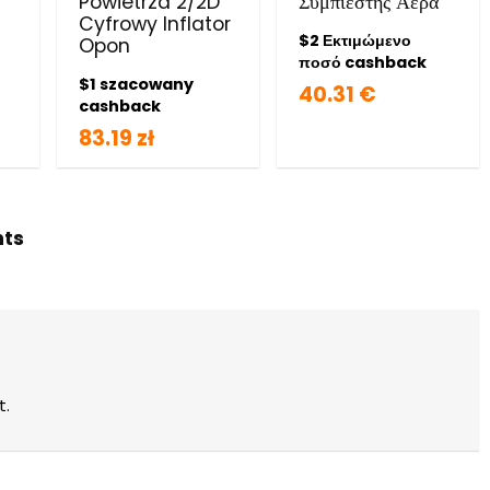
Powietrza 2/2D
Συμπιεστής Αέρα
Cyfrowy Inflator
$2 Εκτιμώμενο
Opon
ποσό cashback
$1 szacowany
40.31 €
cashback
83.19 zł
hts
t.