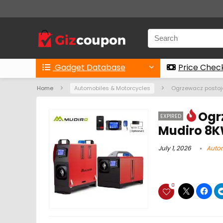
Gadget Database
Price Chec
Home
Automobiles & Motorcycles
Ogrzewacz postoj
Ogr
EXPIRED
Mudiro 8K
July 1, 2026
Autom
0