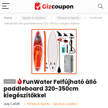
Home
Sports & Outdoor
Fitness & Sports
FunWater
Felfújható álló paddleboard 320-350cm kiegészítőkkel
FunWater Felfújható álló
EXPIRED
paddleboard 320-350cm
kiegészítőkkel
July 1, 2026
Fitness & Sports
,
Sports & Outdoor