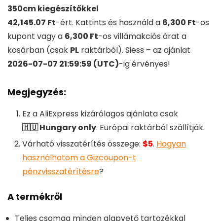
350cm kiegészítőkkel
42,145.07 Ft
-ért. Kattints és használd a
6,300 Ft
-os
kupont vagy a
6,300 Ft
-os villámakciós árat a
kosárban (csak
PL
raktárból). Siess – az ajánlat
2026-07-07 21:59:59 (UTC)
-ig érvényes!
Megjegyzés:
Ez a AliExpress kizárólagos ajánlata csak
🇭🇺 Hungary only
. Európai raktárból szállítják.
Várható visszatérítés összege:
$5
.
Hogyan
használhatom a Gizcoupon-t
pénzvisszatérítésre
?
A termékről
Teljes csomag minden alapvető tartozékkal