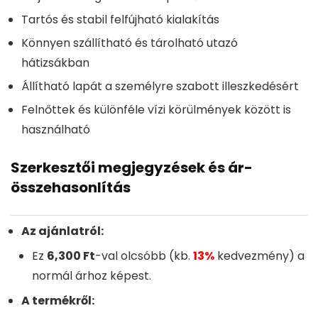
Tartós és stabil felfújható kialakítás
Könnyen szállítható és tárolható utazó
hátizsákban
Állítható lapát a személyre szabott illeszkedésért
Felnőttek és különféle vízi körülmények között is
használható
Szerkesztői megjegyzések és ár-
összehasonlítás
Az ajánlatról:
Ez
6,300 Ft
-val olcsóbb (kb.
13%
kedvezmény) a
normál árhoz képest.
A termékről: