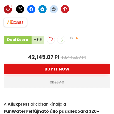
0
0
+59
Deal Score
42,145.07 Ft
48,445.07 Ft
BUY IT NOW
CD20VIO
A
AliExpress
akciósan kínálja a
FunWater Felfújható álló paddleboard 320-