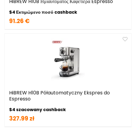
HiBREW H10B Ημιαυτόματος Καφετιέρα Espresso
$4 Εκτιμώμενο ποσό cashback
91.26 €
HiBREW H10B Półautomatyczny Ekspres do
Espresso
$4 szacowany cashback
327.99 zł