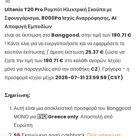
Το
Ultenic T20 Pro Ρομπότ Ηλεκτρική Σκούπα με
Σφουγγάρισμα, 8000Pa Ισχύς Αναρρόφησης, AI
Αποφυγή Εμποδίων
είναι σε έκπτωση στο
Banggood
, στην τιμή των
190.71 €
! Κάντε κλικ για να ενεργοποιήσετε και να εφαρμόσετε το
κουπόνι έκπτωσης / άμεση έκπτωση
25.37 €
(ώστε να
έχετε την τιμή των
190.71 €
στο καλάθι αγορών. Ισχύει
μόνο για παραγγελίες από την αποθήκη
CZ
). Γρήγορα – η
προσφορά ισχύει μέχρι
2026-07-31 23:59:59 (CST)
.
Σημείωση:
Αυτή είναι μια αποκλειστική προσφορά του Banggood
ΜΟΝΟ για
🇬🇷 Greece only
. Αποστολή από
Ευρώπη.
$6
Εκτιμώμενο ποσό cashback.
Πώς μπορώ να