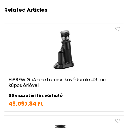
Related Articles
HiBREW G5A elektromos kávédaráló 48 mm
kúpos őrlővel
$5 visszatérítés várható
49,097.84 Ft