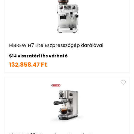
HiBREW H7 Lite Eszpresszógép darálóval
$14 visszatérítés várható
132,858.47 Ft