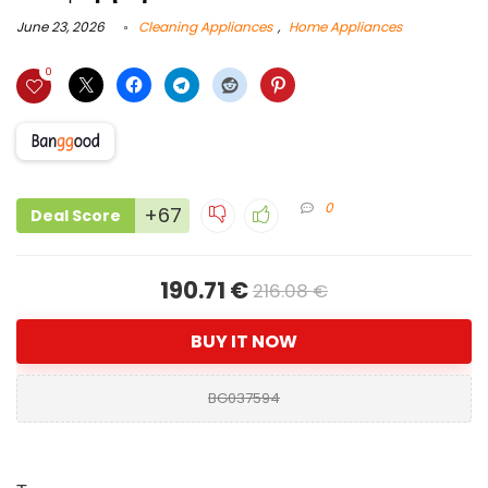
June 23, 2026
Cleaning Appliances
,
Home Appliances
0
0
+67
Deal Score
190.71 €
216.08 €
BUY IT NOW
BG037594