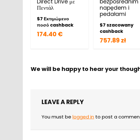
Direct Drive με
bezpośrednim
Πεντάλ
napędem i
pedałami
$7 Εκτιμώμενο
ποσό cashback
$7 szacowany
cashback
174.40 €
757.89 zł
We will be happy to hear your thoug
LEAVE A REPLY
You must be
logged in
to post a commen