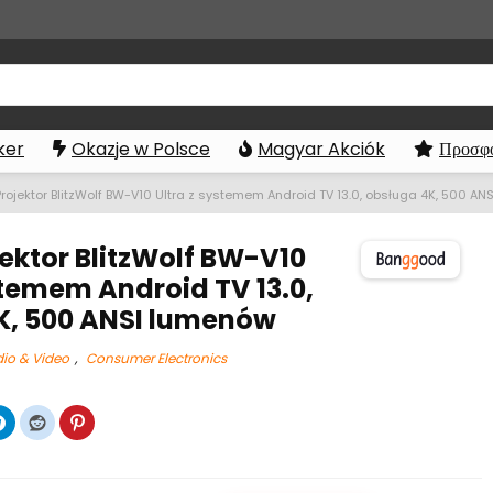
ker
Okazje w Polsce
Magyar Akciók
Προσφο
Projektor BlitzWolf BW-V10 Ultra z systemem Android TV 13.0, obsługa 4K, 500 A
jektor BlitzWolf BW-V10
stemem Android TV 13.0,
K, 500 ANSI lumenów
io & Video
,
Consumer Electronics