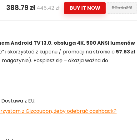
388.79 zł
446.42 zł
BUY IT NOW
BGb4a331
emem Android TV 13.0, obsługa 4K, 500 ANSI lumenów
” i skorzystać z kuponu / promocji na stronie o
57.63 zł
 magazynie). Pospiesz się – okazja ważna do
. Dostawa z EU.
orzystam z Gizcoupon, żeby odebrać cashback?