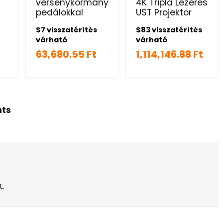
versenykormány
4K Tripla Lézeres
pedálokkal
UST Projektor
$7 visszatérítés
$83 visszatérítés
várható
várható
63,680.55 Ft
1,114,146.88 Ft
hts
t.