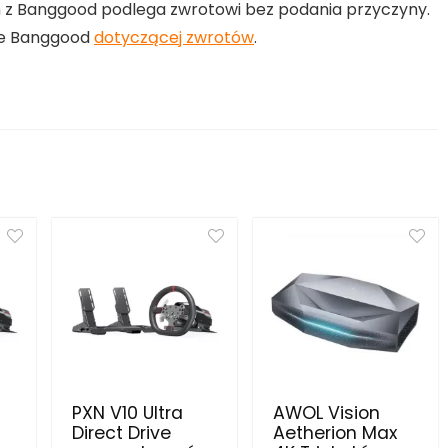
z Banggood podlega zwrotowi bez podania przyczyny.
nie Banggood
dotyczącej zwrotów
.
PXN V10 Ultra
AWOL Vision
Direct Drive
Aetherion Max