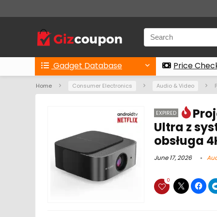
Gadget Database
Price Chec
Home
Consumer Electronics
Audio & Video
Pro
EXPIRED
Ultra z sy
obsługa 4
June 17, 2026
Aud
0