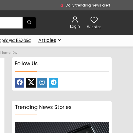
Daily trending news alert
Login
Wishlist
ρές για Ελλάδα
Articles
NSI lumenów
Follow Us
Trending News Stories