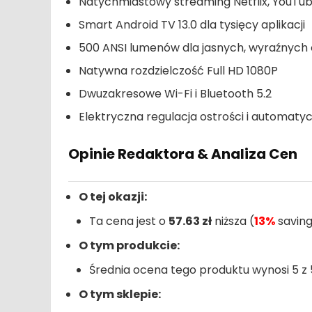
Natychmiastowy streaming Netflix, YouTub
Smart Android TV 13.0 dla tysięcy aplikacji
500 ANSI lumenów dla jasnych, wyraźnych
Natywna rozdzielczość Full HD 1080P
Dwuzakresowe Wi-Fi i Bluetooth 5.2
Elektryczna regulacja ostrości i automat
Opinie Redaktora & Analiza Cen
O tej okazji:
Ta cena jest o
57.63 zł
niższa (
13%
saving
O tym produkcie:
Średnia ocena tego produktu wynosi 5 z 5
O tym sklepie: