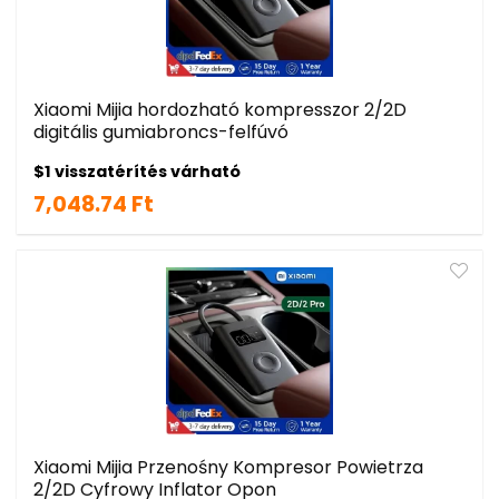
Xiaomi Mijia hordozható kompresszor 2/2D
digitális gumiabroncs-felfúvó
$1 visszatérítés várható
7,048.74 Ft
Xiaomi Mijia Przenośny Kompresor Powietrza
2/2D Cyfrowy Inflator Opon