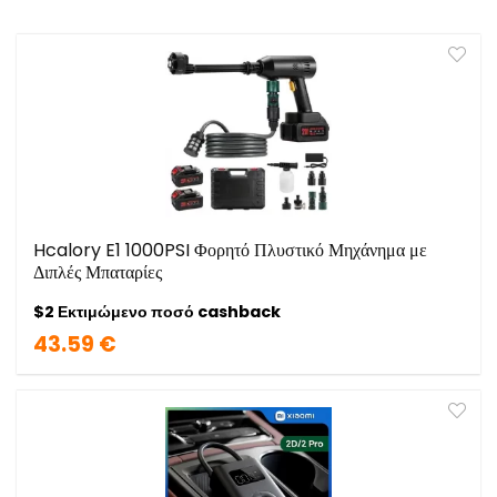
Hcalory E1 1000PSI Φορητό Πλυστικό Μηχάνημα με
Διπλές Μπαταρίες
$2 Εκτιμώμενο ποσό cashback
43.59 €