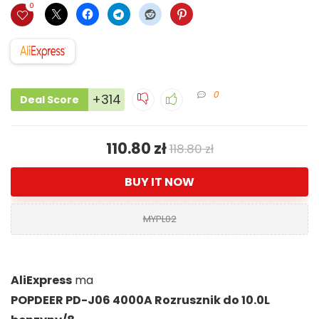
0
0
+314
Deal Score
110.80 zł
118.80 zł
BUY IT NOW
MYPL02
AliExpress
ma
POPDEER PD-J06 4000A Rozrusznik do 10.0L