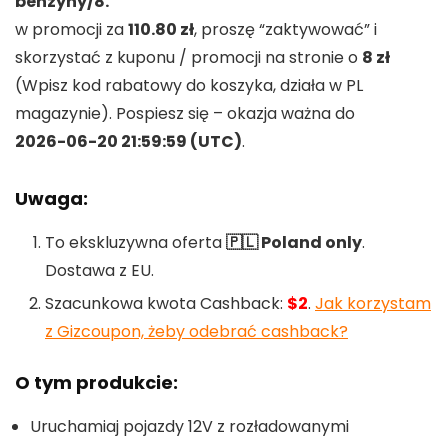
benzyny/8.
w promocji za
110.80 zł
, proszę “zaktywować” i
skorzystać z kuponu / promocji na stronie o
8 zł
(Wpisz kod rabatowy do koszyka, działa w PL
magazynie). Pospiesz się – okazja ważna do
2026-06-20 21:59:59 (UTC)
.
Uwaga:
To ekskluzywna oferta
🇵🇱 Poland only
.
Dostawa z EU.
Szacunkowa kwota Cashback:
$2
.
Jak korzystam
z Gizcoupon, żeby odebrać cashback?
O tym produkcie:
Uruchamiaj pojazdy 12V z rozładowanymi