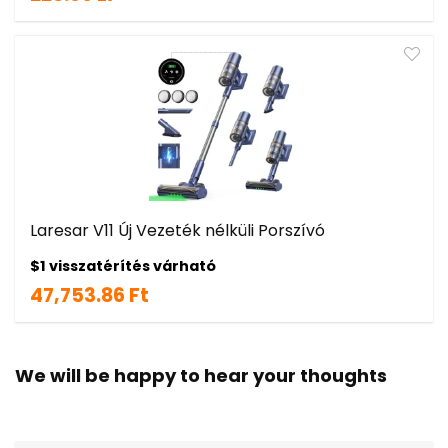
Laresar V11 Új Vezeték nélküli Porszívó
$1 visszatérítés várható
47,753.86 Ft
We will be happy to hear your thoughts