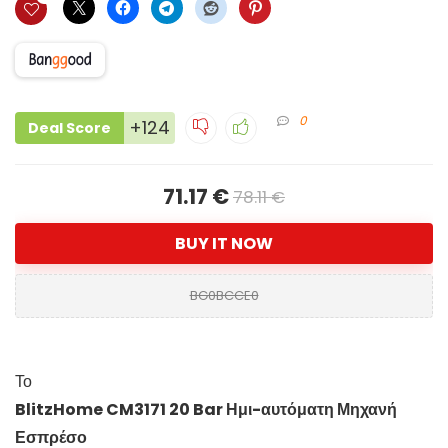
0
+124
Deal Score
71.17 €
78.11 €
BUY IT NOW
BG0BCCE0
Το
BlitzHome CM3171 20 Bar Ημι-αυτόματη Μηχανή
Εσπρέσο