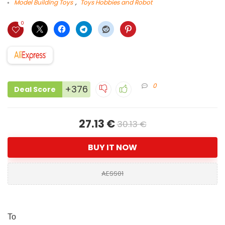
Model Building Toys
,
Toys Hobbies and Robot
0
0
+376
Deal Score
27.13 €
30.13 €
BUY IT NOW
AESS01
Το