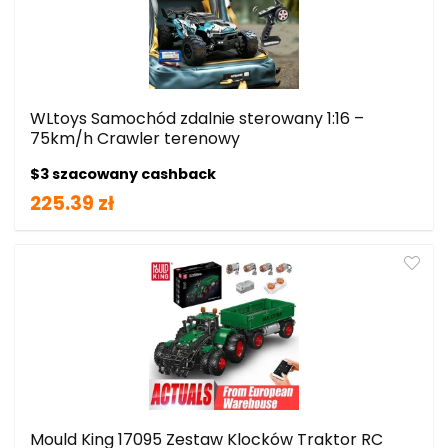
WLtoys Samochód zdalnie sterowany 1:16 –
75km/h Crawler terenowy
$3 szacowany cashback
225.39 zł
Mould King 17095 Zestaw Klocków Traktor RC