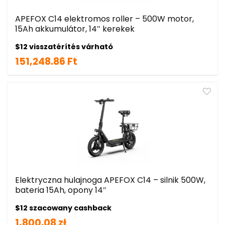
APEFOX C14 elektromos roller – 500W motor,
15Ah akkumulátor, 14″ kerekek
$12 visszatérítés várható
151,248.86 Ft
Elektryczna hulajnoga APEFOX C14 – silnik 500W,
bateria 15Ah, opony 14″
$12 szacowany cashback
1,800.08 zł