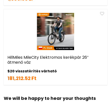
HillMiles MileCity Elektromos kerékpár 26″
átmenő váz
$20 visszatérítés várható
181,212.52 Ft
We will be happy to hear your thoughts