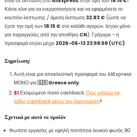
είναι σε έκπτωση στο
AliExpress
, στην τιμή των
18.15 €
!
Κάντε κλικ για να ενεργοποιήσετε και να εφαρμόσετε το
κουπόνι έκπτωσης / άμεση έκπτωση
32.83 €
(ώστε να
έχετε την τιμή των
18.15 €
στο καλάθι αγορών. Ισχύει μόνο
για παραγγελίες από την αποθήκη
CN
). Γρήγορα – η
προσφορά ισχύει μέχρι
2026-06-13 23:59:59 (UTC)
.
Σημείωση:
Αυτή είναι μια αποκλειστική προσφορά του AliExpress
ΜΟΝΟ για
🇬🇷 Greece only
.
$1
Εκτιμώμενο ποσό cashback.
Πώς μπορώ να
λάβω cashback μέσω του Gizcoupon
?
Σχετικά με αυτό το προϊόν
Φωτίστε εργασίες με υψηλή πιστότητα λευκού φωτός 90