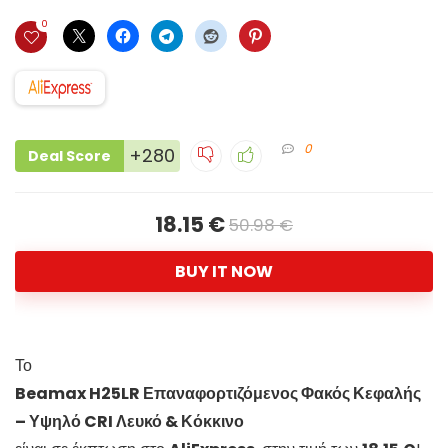
0
0
+280
Deal Score
18.15 €
50.98 €
BUY IT NOW
Το
Beamax H25LR Επαναφορτιζόμενος Φακός Κεφαλής
– Υψηλό CRI Λευκό & Κόκκινο