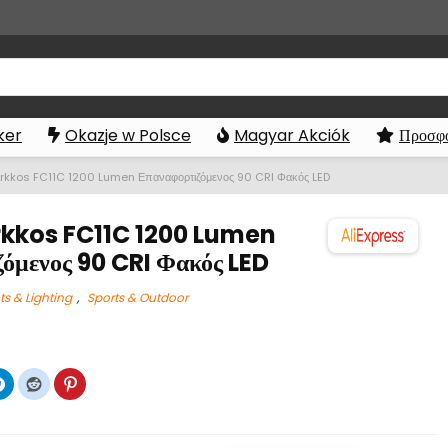
ker
Okazje w Polsce
Magyar Akciók
Προσφο
kkos FC11C 1200 Lumen Επαναφορτιζόμενος 90 CRI Φακός LED
kkos FC11C 1200 Lumen
όμενος 90 CRI Φακός LED
ts & Lighting
,
Sports & Outdoor