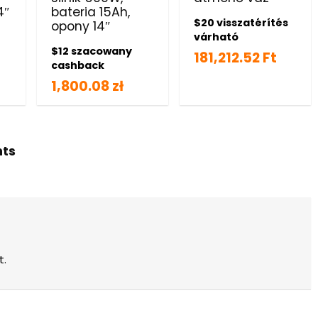
4″
bateria 15Ah,
$20 visszatérítés
opony 14″
várható
s
$12 szacowany
181,212.52 Ft
cashback
1,800.08 zł
hts
t.