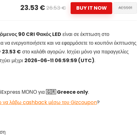
23.53 €
26.53 €
BUY IT NOW
AESS01
όμενος 90 CRI Φακός LED
είναι σε έκπτωση στο
 για να ενεργοποιήσετε και να εφαρμόσετε το κουπόνι έκπτωσης
ν
23.53 €
στο καλάθι αγορών. Ισχύει μόνο για παραγγελίες
σχύει μέχρι
2026-06-11 06:59:59 (UTC)
.
AliExpress ΜΟΝΟ για
🇬🇷 Greece only
.
 να λάβω cashback μέσω του Gizcoupon
?
αση