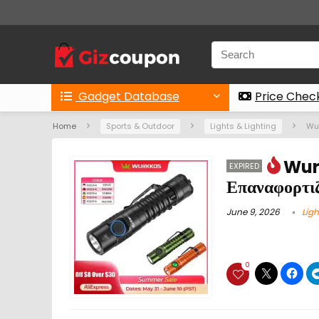
Gadget Database
Price Chec
Home
Sports & Outdoor
Lights & Lighting
Wur
Wur
EXPIRED
Επαναφορτιζ
June 9, 2026
Ligh
0