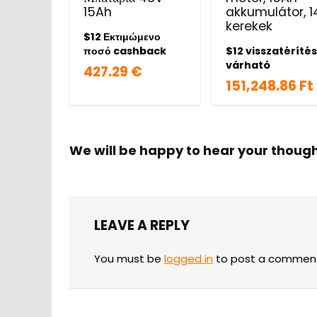
15Ah
akkumulátor, 1
kerekek
$12 Εκτιμώμενο
ποσό cashback
$12 visszatéríté
várható
427.29 €
151,248.86 Ft
We will be happy to hear your thoug
LEAVE A REPLY
You must be
logged in
to post a commen