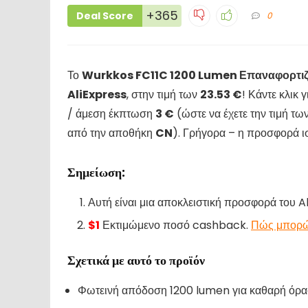
+365
Deal Score
0
Το
Wurkkos FC11C 1200 Lumen Επαναφορτιζ
AliExpress
, στην τιμή των
23.53 €
! Κάντε κλικ
/ άμεση έκπτωση
3 €
(ώστε να έχετε την τιμή τω
από την αποθήκη
CN
). Γρήγορα – η προσφορά ι
Σημείωση:
Αυτή είναι μια αποκλειστική προσφορά του 
$1
Εκτιμώμενο ποσό cashback.
Πώς μπορώ
Σχετικά με αυτό το προϊόν
Φωτεινή απόδοση 1200 lumen για καθαρή όρ