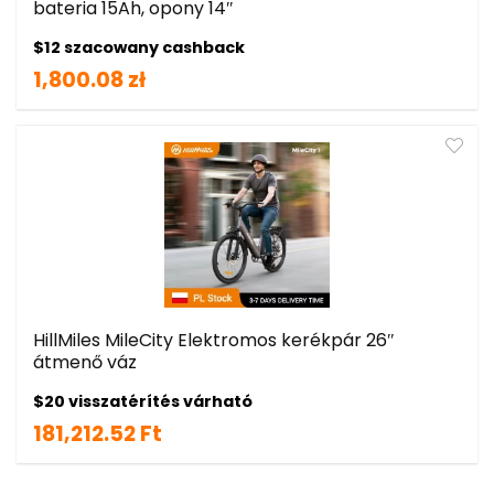
bateria 15Ah, opony 14″
$12 szacowany cashback
1,800.08 zł
HillMiles MileCity Elektromos kerékpár 26″
átmenő váz
$20 visszatérítés várható
181,212.52 Ft