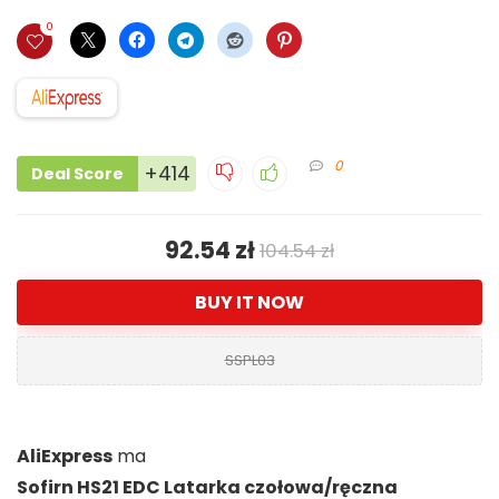
0
0
+414
Deal Score
92.54 zł
104.54 zł
BUY IT NOW
SSPL03
AliExpress
ma
Sofirn HS21 EDC Latarka czołowa/ręczna