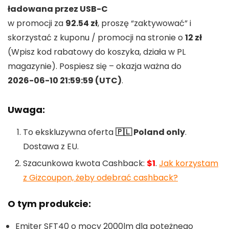
ładowana przez USB-C
w promocji za
92.54 zł
, proszę “zaktywować” i
skorzystać z kuponu / promocji na stronie o
12 zł
(Wpisz kod rabatowy do koszyka, działa w PL
magazynie). Pospiesz się – okazja ważna do
2026-06-10 21:59:59 (UTC)
.
Uwaga:
To ekskluzywna oferta
🇵🇱 Poland only
.
Dostawa z EU.
Szacunkowa kwota Cashback:
$1
.
Jak korzystam
z Gizcoupon, żeby odebrać cashback?
O tym produkcie:
Emiter SFT40 o mocy 2000lm dla potężnego