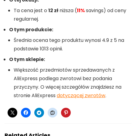
Ta cena jest o
12 zł
niższa (
11%
savings) od ceny
regularnej.
O tym produkcie:
Średnia ocena tego produktu wynosi 4.9 z 5 na
podstawie 1013 opinii.
O tym sklepie:
Większość przedmiotów sprzedawanych z
AliExpress podlega zwrotowi bez podania
przyczyny. O więcej szczegółów znajdziesz na
stronie AliExpress
dotyczącej zwrotów
.
Related Articles