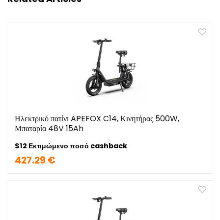
Ηλεκτρικό πατίνι APEFOX C14, Κινητήρας 500W,
Μπαταρία 48V 15Ah
$12 Εκτιμώμενο ποσό cashback
427.29 €