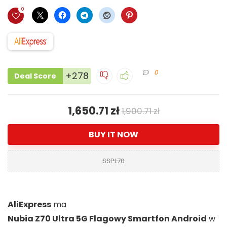
0
0
+278
Deal Score
1,650.71 zł
1,900.71 zł
BUY IT NOW
SSPL70
AliExpress
ma
Nubia Z70 Ultra 5G Flagowy Smartfon Android
w