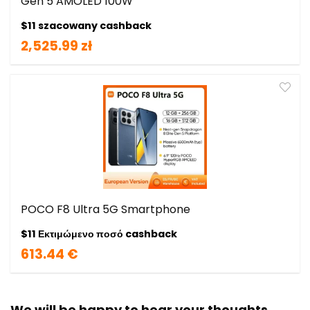
Gen 5 AMOLED 100W
$11 szacowany cashback
2,525.99 zł
POCO F8 Ultra 5G Smartphone
$11 Εκτιμώμενο ποσό cashback
613.44 €
We will be happy to hear your thoughts