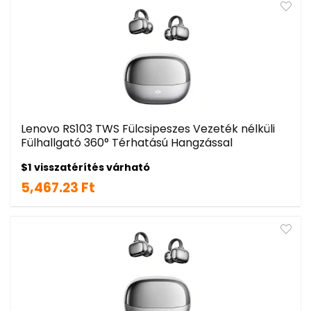
Lenovo RS103 TWS Fülcsipeszes Vezeték nélküli
Fülhallgató 360° Térhatású Hangzással
$1 visszatérítés várható
5,467.23 Ft