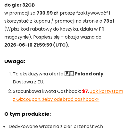
do gier 32GB
w promocji za
730.99 zł
, proszę “zaktywować” i
skorzystać z kuponu / promocji na stronie o
73 zł
(Wpisz kod rabatowy do koszyka, działa w FR
magazynie). Pospiesz się – okazja ważna do
2026-06-10 21:59:59 (UTC)
.
Uwaga:
To ekskluzywna oferta
🇵🇱 Poland only
.
Dostawa z EU.
Szacunkowa kwota Cashback:
$7
.
Jak korzystam
z Gizcoupon, żeby odebrać cashback?
O tym produkcie:
Dedykowane wrażenia z gier przenośnych