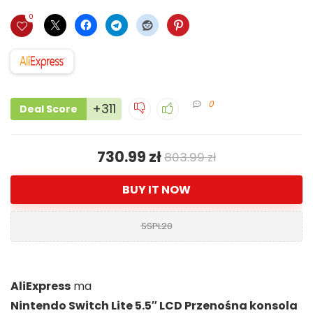
0
0
+311
Deal Score
730.99 zł
803.99 zł
BUY IT NOW
SSPL20
AliExpress
ma
Nintendo Switch Lite 5.5″ LCD Przenośna konsola