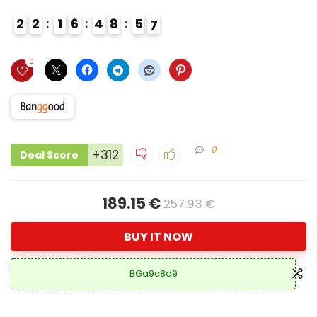
2
2
1
6
4
8
5
6
7
0
0
+312
Deal Score
189.15 €
257.93 €
BUY IT NOW
BGa9c8d9