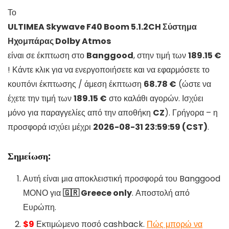
Το
ULTIMEA Skywave F40 Boom 5.1.2CH Σύστημα
Ηχομπάρας Dolby Atmos
είναι σε έκπτωση στο
Banggood
, στην τιμή των
189.15 €
! Κάντε κλικ για να ενεργοποιήσετε και να εφαρμόσετε το
κουπόνι έκπτωσης / άμεση έκπτωση
68.78 €
(ώστε να
έχετε την τιμή των
189.15 €
στο καλάθι αγορών. Ισχύει
μόνο για παραγγελίες από την αποθήκη
CZ
). Γρήγορα – η
προσφορά ισχύει μέχρι
2026-08-31 23:59:59 (CST)
.
Σημείωση:
Αυτή είναι μια αποκλειστική προσφορά του Banggood
ΜΟΝΟ για
🇬🇷 Greece only
. Αποστολή από
Ευρώπη.
$9
Εκτιμώμενο ποσό cashback.
Πώς μπορώ να