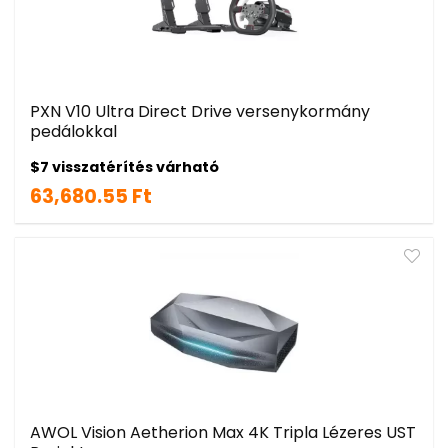
PXN V10 Ultra Direct Drive versenykormány
pedálokkal
$7 visszatérítés várható
63,680.55 Ft
AWOL Vision Aetherion Max 4K Tripla Lézeres UST