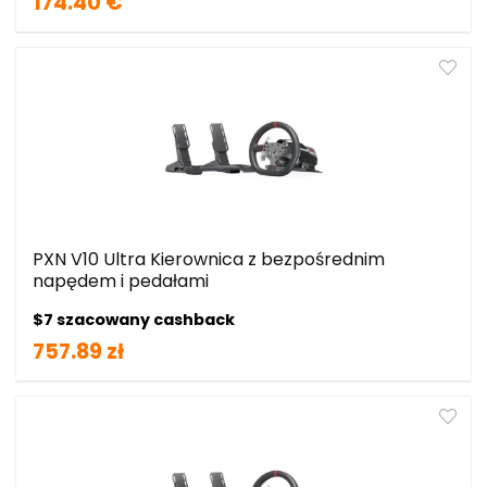
174.40 €
PXN V10 Ultra Kierownica z bezpośrednim
napędem i pedałami
$7 szacowany cashback
757.89 zł