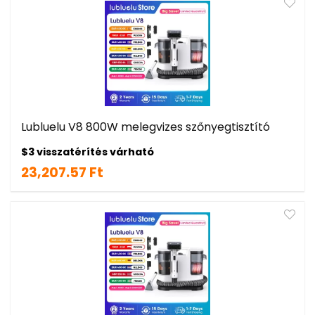
Lubluelu V8 800W melegvizes szőnyegtisztító
$3 visszatérítés várható
23,207.57 Ft