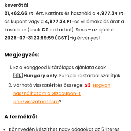
keverőtál
21,462.66 Ft
-ért. Kattints és használd a
4,977.34 Ft
-
os kupont vagy a
4,977.34 Ft
-os villámakciós árat a
kosárban (csak
CZ
raktárból). Siess – az ajánlat
2026-07-31 23:59:59 (CST)
-ig érvényes!
Megjegyzés:
Ez a Banggood kizárólagos ajánlata csak
🇭🇺 Hungary only
. Európai raktárból szállítják.
Várható visszatérítés összege:
$3
.
Hogyan
használhatom a Gizcoupon-t
pénzvisszatérítésre
?
A termékről
Könnyedén készíthet nagy adagokat az 5 literes