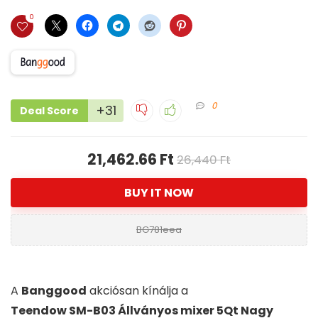
0
0
+31
Deal Score
21,462.66 Ft
26,440 Ft
BUY IT NOW
BG781eea
A
Banggood
akciósan kínálja a
Teendow SM-B03 Állványos mixer 5Qt Nagy