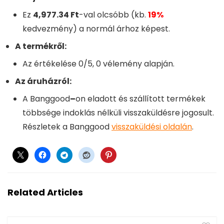
Ez
4,977.34 Ft
-val olcsóbb (kb.
19%
kedvezmény) a normál árhoz képest.
A termékről:
Az értékelése 0/5, 0 vélemény alapján.
Az áruházról:
A Banggood
–
on eladott és szállított termékek
többsége indoklás nélküli visszaküldésre jogosult.
Részletek a Banggood
visszaküldési oldalán
.
Related Articles