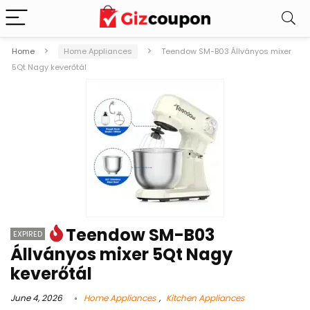
Home
Home Appliances
Teendow SM-B03 Állványos mixer
5Qt Nagy keverőtál
Teendow SM-B03
EXPIRED
Állványos mixer 5Qt Nagy
keverőtál
June 4, 2026
Home Appliances
,
Kitchen Appliances