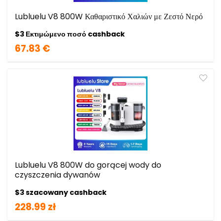
Lubluelu V8 800W Καθαριστικό Χαλιών με Ζεστό Νερό
$3 Εκτιμώμενο ποσό cashback
67.83 €
Lubluelu V8 800W do gorącej wody do
czyszczenia dywanów
$3 szacowany cashback
228.99 zł