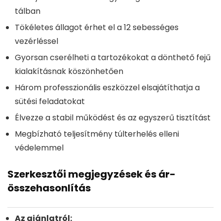
tálban
Tökéletes állagot érhet el a 12 sebességes
vezérléssel
Gyorsan cserélheti a tartozékokat a dönthető fejű
kialakításnak köszönhetően
Három professzionális eszközzel elsajátíthatja a
sütési feladatokat
Élvezze a stabil működést és az egyszerű tisztítást
Megbízható teljesítmény túlterhelés elleni
védelemmel
Szerkesztői megjegyzések és ár-
összehasonlítás
Az ajánlatról: