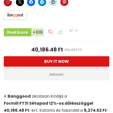
0
+109
Deal Score
40,186.48 Ft
49,461 Ft
BUY IT NOW
BGEUJU1
A
Banggood
akciósan kínálja a
Formill FT31 Sétapad 12%-os dőlésszöggel
40,186.48 Ft
-ért. Kattints és használd a
9,274.52 Ft
-