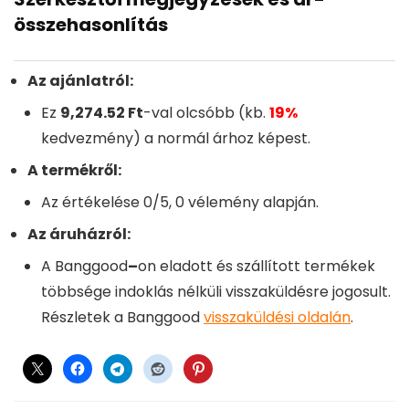
összehasonlítás
Az ajánlatról:
Ez
9,274.52 Ft
-val olcsóbb (kb.
19%
kedvezmény) a normál árhoz képest.
A termékről:
Az értékelése 0/5, 0 vélemény alapján.
Az áruházról:
A Banggood
–
on eladott és szállított termékek
többsége indoklás nélküli visszaküldésre jogosult.
Részletek a Banggood
visszaküldési oldalán
.