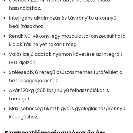
használathoz.
Intelligens alkalmazás és távirányító a könnyű
beállításokhoz.
Rendkívül vékony, egy mozdulattal összecsukható
kialakítás helyet takarít meg.
Valós idejű adatok nyomon követése az integrált
LED kijelzőn.
Szélesebb, 8 rétegű csúszásmentes futófelület a
biztonságos járáshoz.
Akár 120kg (265 lbs) súlyú felhasználókat is
támogat.
Max. sebesség 6km/h gyors gyalogláshoz/könnyű
kocogáshoz.
Szerkesztői megjegyzések és ár-