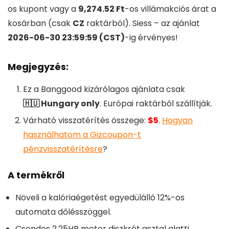
os kupont vagy a
9,274.52 Ft
-os villámakciós árat a
kosárban (csak
CZ
raktárból). Siess – az ajánlat
2026-06-30 23:59:59 (CST)
-ig érvényes!
Megjegyzés:
Ez a Banggood kizárólagos ajánlata csak
🇭🇺 Hungary only
. Európai raktárból szállítják.
Várható visszatérítés összege:
$5
.
Hogyan
használhatom a Gizcoupon-t
pénzvisszatérítésre
?
A termékről
Növeli a kalóriaégetést egyedülálló 12%-os
automata dőlésszöggel.
Csendes 2.25HP motor diszkrét asztal alatti