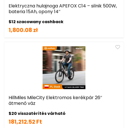
Elektryczna hulajnoga APEFOX C14 – silnik 500W,
bateria 15Ah, opony 14″
$12 szacowany cashback
1,800.08 zł
HillMiles MileCity Elektromos kerékpár 26″
átmenő váz
$20 visszatérítés várható
181,212.52 Ft