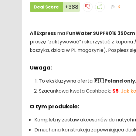
+388
Deal Score
0
AliExpress
ma
FunWater SUPFR01E 350c
proszę “zaktywować” i skorzystać z kuponu /
koszyka, działa w PL magazynie). Pospiesz si
Uwaga:
To ekskluzywna oferta
🇵🇱 Poland only
Szacunkowa kwota Cashback:
$5
.
Jak k
O tym produkcie:
Kompletny zestaw akcesoriów do natychm
Dmuchana konstrukcja zapewniająca dos