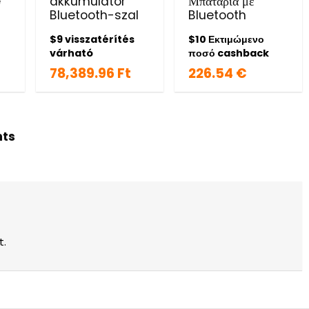
e
akkumulátor
Μπαταρία με
Bluetooth-szal
Bluetooth
$9 visszatérítés
$10 Εκτιμώμενο
várható
ποσό cashback
78,389.96 Ft
226.54 €
hts
t.