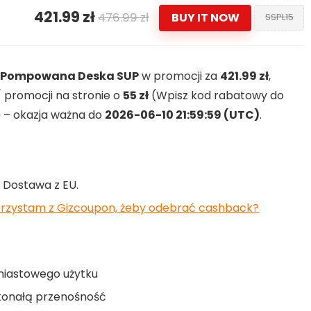
421.99 zł
476.99 zł
BUY IT NOW
SSPL15
m Pompowana Deska SUP
w promocji za
421.99 zł
,
 promocji na stronie o
55 zł
(Wpisz kod rabatowy do
ę – okazja ważna do
2026-06-10 21:59:59 (UTC)
.
. Dostawa z EU.
orzystam z Gizcoupon, żeby odebrać cashback?
iastowego użytku
konałą przenośność