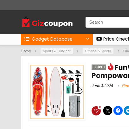
Gadget Database
Price Chec
Home
Sports & Outdoor
Fitness & Sports
Fu
Fun
EXPIRED
Pompowan
June 3, 2026
Fitn
0