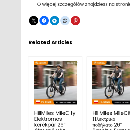
O więcej szczegółów znajdziesz na stroni
Related Articles
HillMiles MileCity
HillMiles MileCi
Elektromos
Ηλεκτρικό
kerékpár 26″
ποδήλατο 26″