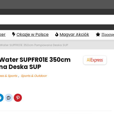
ker
Okazje w Polsce
Magyar Akciók
Προσφο
nWater SUPFR01E 350cm Pompowana Deska SUP
Water SUPFR01E 350cm
a Deska SUP
ess & Sports
,
Sports & Outdoor