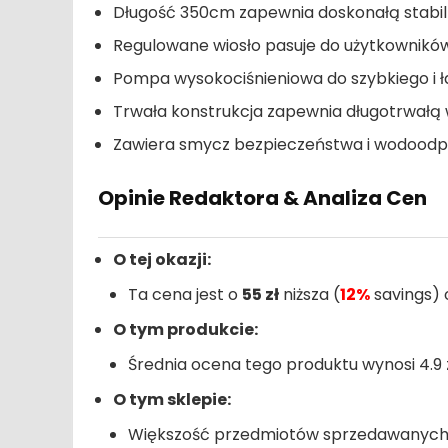
Długość 350cm zapewnia doskonałą stabi
Regulowane wiosło pasuje do użytkownikó
Pompa wysokociśnieniowa do szybkiego i
Trwała konstrukcja zapewnia długotrwałą
Zawiera smycz bezpieczeństwa i wodoodp
Opinie Redaktora & Analiza Cen
O tej okazji:
Ta cena jest o
55 zł
niższa (
12%
savings) 
O tym produkcie:
Średnia ocena tego produktu wynosi 4.9 z
O tym sklepie:
Większość przedmiotów sprzedawanych z