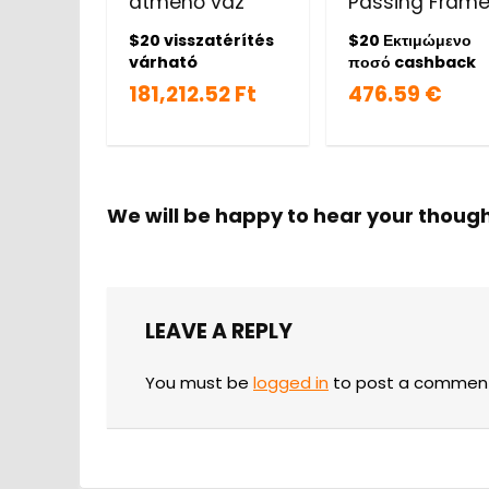
átmenő váz
Passing Fram
$20 visszatérítés
$20 Εκτιμώμενο
várható
ποσό cashback
181,212.52 Ft
476.59 €
We will be happy to hear your thoug
LEAVE A REPLY
You must be
logged in
to post a commen