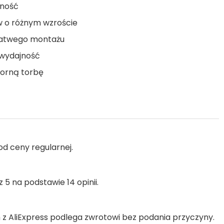
lność
w o różnym wzroście
 łatwego montażu
 wydajność
orną torbę
od ceny regularnej.
 5 na podstawie 14 opinii.
 AliExpress podlega zwrotowi bez podania przyczyny.