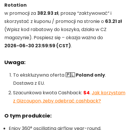
Rotation
w promocji za
382.93 zł
, proszę “zaktywować” i
skorzystać z kuponu / promocji na stronie o
63.21 zł
(Wpisz kod rabatowy do koszyka, działa w CZ
magazynie). Pospiesz się – okazja ważna do
2026-06-30 23:59:59 (CST)
.
Uwaga:
To ekskluzywna oferta
🇵🇱 Poland only
.
Dostawa z EU.
Szacunkowa kwota Cashback:
$4
.
Jak korzystam
z Gizcoupon, żeby odebrać cashback?
O tym produkcie:
Enjoy 360° oscillating airflow year-round.