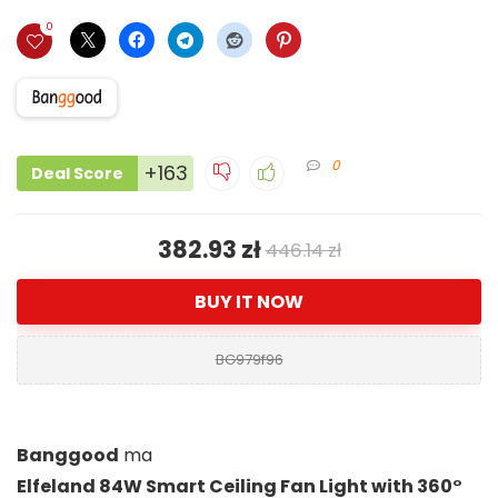
0
0
+163
Deal Score
382.93 zł
446.14 zł
BUY IT NOW
BG979f96
Banggood
ma
Elfeland 84W Smart Ceiling Fan Light with 360°