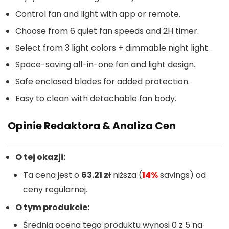
Control fan and light with app or remote.
Choose from 6 quiet fan speeds and 2H timer.
Select from 3 light colors + dimmable night light.
Space-saving all-in-one fan and light design.
Safe enclosed blades for added protection.
Easy to clean with detachable fan body.
Opinie Redaktora & Analiza Cen
O tej okazji:
Ta cena jest o
63.21 zł
niższa (
14%
savings) od
ceny regularnej.
O tym produkcie:
Średnia ocena tego produktu wynosi 0 z 5 na