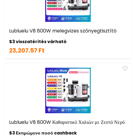
Lubluelu V8 800W melegvizes szőnyegtisztító
$3 visszatérítés várható
23,207.57 Ft
Lubluelu V8 800W Καθαριστικό Χαλιών με Ζεστό Νερό
$3 Εκτιμώμενο ποσό cashback