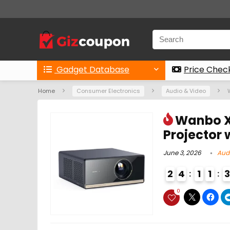
Gadget Database
Price Chec
Home
Consumer Electronics
Audio & Video
Wanbo X
Projector 
June 3, 2026
Aud
2
4
1
1
0