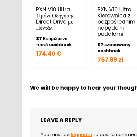
PXN V10 Ultra
PXN V10 Ultra
Τιμόνι Οδήγησης
Kierownica z
Direct Drive με
bezpośrednim
Πεντάλ
napędem i
pedałami
$7 Εκτιμώμενο
ποσό cashback
$7 szacowany
cashback
174.40 €
757.89 zł
We will be happy to hear your thoug
LEAVE A REPLY
You must be
logged in
to post a commen