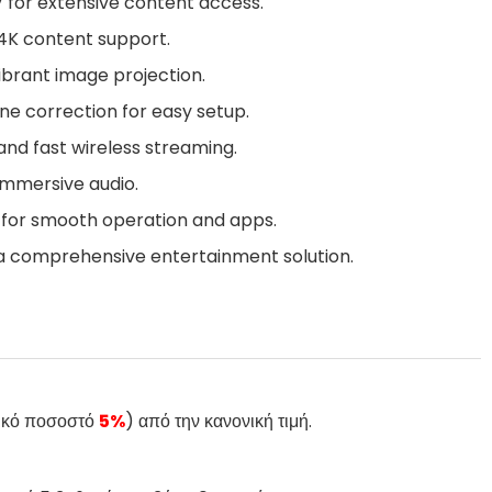
TV for extensive content access.
 4K content support.
ibrant image projection.
e correction for easy setup.
and fast wireless streaming.
 immersive audio.
 for smooth operation and apps.
 a comprehensive entertainment solution.
τικό ποσοστό
5%
) από την κανονική τιμή.