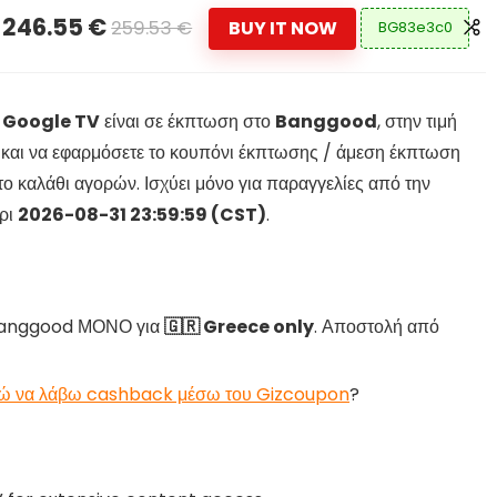
246.55 €
259.53 €
BUY IT NOW
BG83e3c0
h Google TV
είναι σε έκπτωση στο
Banggood
, στην τιμή
τε και να εφαρμόσετε το κουπόνι έκπτωσης / άμεση έκπτωση
ο καλάθι αγορών. Ισχύει μόνο για παραγγελίες από την
χρι
2026-08-31 23:59:59 (CST)
.
υ Banggood ΜΟΝΟ για
🇬🇷 Greece only
. Αποστολή από
ώ να λάβω cashback μέσω του Gizcoupon
?