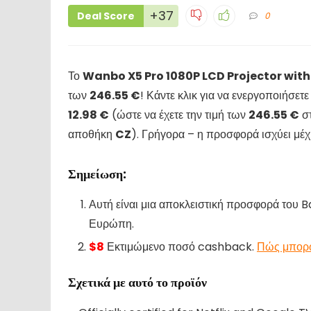
+37
Deal Score
0
Το
Wanbo X5 Pro 1080P LCD Projector wit
των
246.55 €
! Κάντε κλικ για να ενεργοποιήσε
12.98 €
(ώστε να έχετε την τιμή των
246.55 €
στ
αποθήκη
CZ
). Γρήγορα – η προσφορά ισχύει μέ
Σημείωση:
Αυτή είναι μια αποκλειστική προσφορά το
Ευρώπη.
$8
Εκτιμώμενο ποσό cashback.
Πώς μπορ
Σχετικά με αυτό το προϊόν