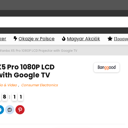
ker
Okazje w Polsce
Magyar Akciók
Προσφο
Wanbo X5 Pro 1080P LCD Projector with Google TV
5 Pro 1080P LCD
with Google TV
io & Video
,
Consumer Electronics
3
8
1
0
1