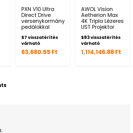
PXN V10 Ultra
AWOL Vision
Direct Drive
Aetherion Max
versenykormány
4K Tripla Lézeres
pedálokkal
UST Projektor
$7 visszatérítés
$83 visszatérítés
várható
várható
63,680.55 Ft
1,114,146.88 Ft
hts
t.