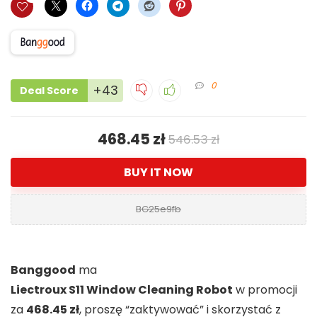
0
+43
Deal Score
468.45 zł
546.53 zł
BUY IT NOW
BG25e9fb
Banggood
ma
Liectroux S11 Window Cleaning Robot
w promocji
za
468.45 zł
, proszę “zaktywować” i skorzystać z