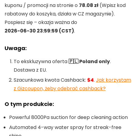
kuponu / promocji na stronie o
78.08 zł
(Wpisz kod
rabatowy do koszyka, działa w CZ magazynie).
Pospiesz się – okazja ważna do
2026-06-30 23:59:59 (CST)
.
Uwaga:
To ekskluzywna oferta
🇵🇱 Poland only
.
Dostawa z EU.
Szacunkowa kwota Cashback:
$4
.
Jak korzystam
z Gizcoupon, żeby odebrać cashback?
O tym produkcie:
Powerful 8000Pa suction for deep cleaning action
Automated 4-way water spray for streak-free
shine