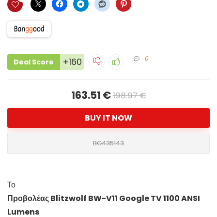
0
+160
Deal Score
163.51 €
198.97 €
BUY IT NOW
BG435143
Το
Προβολέας Blitzwolf BW-V11 Google TV 1100 ANSI
Lumens