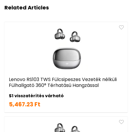
Related Articles
Lenovo RS103 TWS Fülcsipeszes Vezeték nélküli
Fülhallgató 360° Térhatású Hangzással
$1 visszatérítés várható
5,467.23 Ft