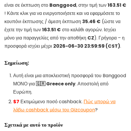
είναι σε έκπτωση στο
Banggood
, στην τιμή των
163.51 €
! Κάντε κλικ για να ενεργοποιήσετε και να εφαρμόσετε το
κουπόνι έκπτωσης / άμεση έκπτωση
35.46 €
(ώστε να
έχετε την τιμή των
163.51 €
στο καλάθι αγορών. Ισχύει
μόνο για παραγγελίες από την αποθήκη
CZ
). Γρήγορα – η
προσφορά ισχύει μέχρι
2026-06-30 23:59:59 (CST)
.
Σημείωση:
Αυτή είναι μια αποκλειστική προσφορά του Banggood
ΜΟΝΟ για
🇬🇷 Greece only
. Αποστολή από
Ευρώπη.
$7
Εκτιμώμενο ποσό cashback.
Πώς μπορώ να
λάβω cashback μέσω του Gizcoupon
?
Σχετικά με αυτό το προϊόν