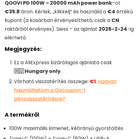
QOOVI PD 100W – 20000 mAh power bank
–
ot
€35.8
áron. Kérlek, „klikkelj” és használd a
€4
értékű
kupont (a kosárban érvényesíthető, csak a
CN
raktárból érvényes). Siess – az ajánlat
2026-2-24
-ig
elérhető.
Megjegyzés:
Ez a
AliExpress
kizárólagos ajánlata csak
🇭🇺 Hungary only
.
Várható visszatérítés összege:
€1
.
Hogyan
használhatom a Gizcoupon-t
pénzvisszatérítésre?
A termékről
100W maximális kimenet, kétirányú gyorstöltés
Type-C (100W) + Type-C (60W) + USB-A