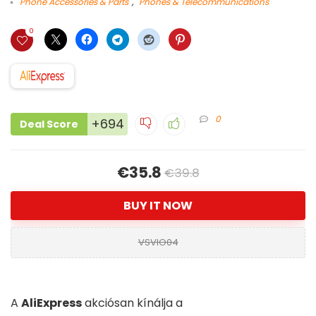
Phone Accessories & Parts
,
Phones & Telecommunications
0
0
+694
Deal Score
€35.8
€39.8
BUY IT NOW
VSVIO04
A
AliExpress
akciósan kínálja a