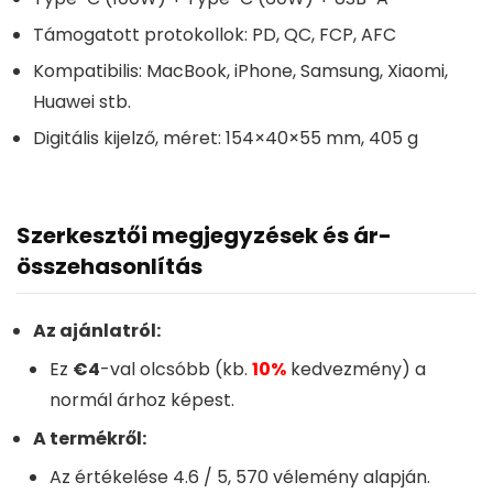
Támogatott protokollok: PD, QC, FCP, AFC
Kompatibilis: MacBook, iPhone, Samsung, Xiaomi,
Huawei stb.
Digitális kijelző, méret: 154×40×55 mm, 405 g
Szerkesztői megjegyzések és ár-
összehasonlítás
Az ajánlatról:
Ez
€4
-val olcsóbb (kb.
10%
kedvezmény) a
normál árhoz képest.
A termékről:
Az értékelése
4.6
/ 5,
570
vélemény alapján.