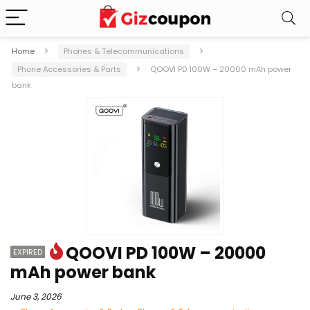
Home
Phones & Telecommunications
Phone Accessories & Parts
QOOVI PD 100W – 20000 mAh power
bank
QOOVI PD 100W – 20000
EXPIRED
mAh power bank
June 3, 2026