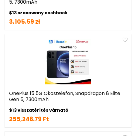
5, 7300mAh
$13 szacowany cashback
3,105.59 zł
OnePlus 15 5G Okostelefon, Snapdragon 8 Elite
Gen 5, 7300mAh
$13 visszatérítés várható
255,248.79 Ft