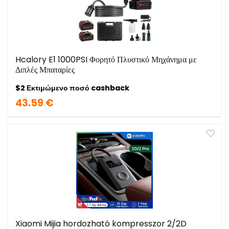
Hcalory E1 1000PSI Φορητό Πλυστικό Μηχάνημα με
Διπλές Μπαταρίες
$2 Εκτιμώμενο ποσό cashback
43.59 €
Xiaomi Mijia hordozható kompresszor 2/2D