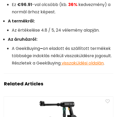
Ez
€96.91
-val olcsóbb (kb.
36%
kedvezmény) a
normál árhoz képest.
A termékről:
Az értékelése
4.8
/ 5,
24
vélemény alapján.
Az áruházról:
A
GeekBuying
–
on eladott és szállított termékek
többsége indoklás nélküli visszaküldésre jogosult.
Részletek a
GeekBuying
visszaküldési oldalán
.
Related Articles