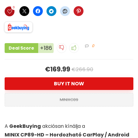
0
0
+186
Deal Score
€169.99
€266.90
BUY IT NOW
MINIXC89
A
GeekBuying
akciósan kínálja a
MINIX CP89-HD – Hordozható CarPlay / Android