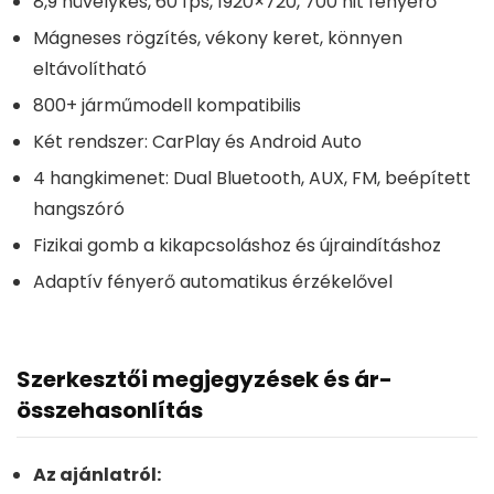
8,9 hüvelykes, 60 fps, 1920×720, 700 nit fényerő
Mágneses rögzítés, vékony keret, könnyen
eltávolítható
800+ járműmodell kompatibilis
Két rendszer: CarPlay és Android Auto
4 hangkimenet: Dual Bluetooth, AUX, FM, beépített
hangszóró
Fizikai gomb a kikapcsoláshoz és újraindításhoz
Adaptív fényerő automatikus érzékelővel
Szerkesztői megjegyzések és ár-
összehasonlítás
Az ajánlatról: