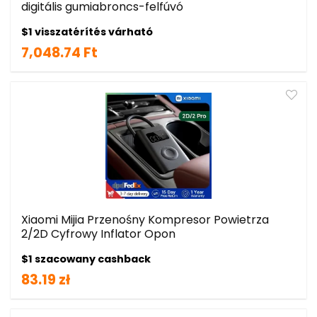
digitális gumiabroncs-felfúvó
$1 visszatérítés várható
7,048.74 Ft
Xiaomi Mijia Przenośny Kompresor Powietrza
2/2D Cyfrowy Inflator Opon
$1 szacowany cashback
83.19 zł