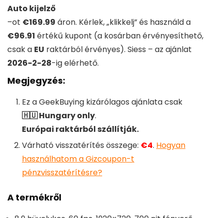
Auto kijelző
–
ot
€169.99
áron. Kérlek, „klikkelj” és használd a
€96.91
értékű kupont (a kosárban érvényesíthető,
csak a
EU
raktárból érvényes). Siess – az ajánlat
2026-2-28
-ig elérhető.
Megjegyzés:
Ez a
GeekBuying
kizárólagos ajánlata csak
🇭🇺 Hungary only
.
Európai raktárból szállítják.
Várható visszatérítés összege:
€4
.
Hogyan
használhatom a Gizcoupon-t
pénzvisszatérítésre?
A termékről