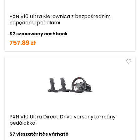
PXN V10 Ultra Kierownica z bezpośrednim
napędem i pedałami
$7 szacowany cashback
757.89 zł
PXN V10 Ultra Direct Drive versenykormány
pedálokkal
$7 visszatérítés várható