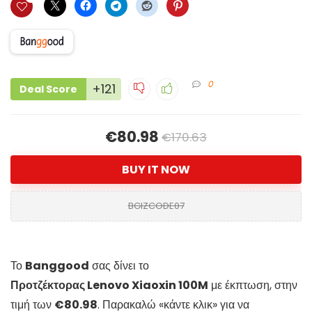
0
+121
Deal Score
€80.98
€170.63
BUY IT NOW
BGIZCODE07
Το
Banggood
σας δίνει το
Προτζέκτορας Lenovo Xiaoxin 100M
με έκπτωση, στην
τιμή των
€80.98
. Παρακαλώ «κάντε κλικ» για να