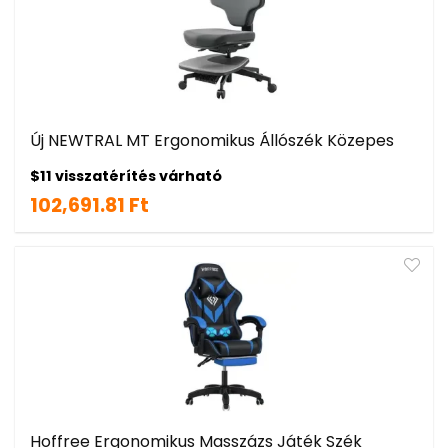
Új NEWTRAL MT Ergonomikus Állószék Közepes
$11 visszatérítés várható
102,691.81 Ft
Hoffree Ergonomikus Masszázs Játék Szék