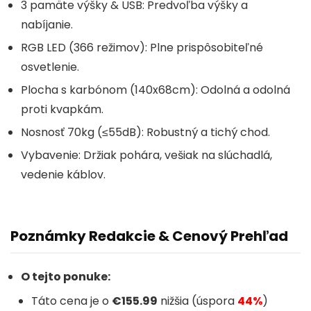
3 pamäte výšky & USB: Predvoľba výšky a
nabíjanie.
RGB LED (366 režimov): Plne prispôsobiteľné
osvetlenie.
Plocha s karbónom (140x68cm): Odolná a odolná
proti kvapkám.
Nosnosť 70kg (≤55dB): Robustný a tichý chod.
Vybavenie: Držiak pohára, vešiak na slúchadlá,
vedenie káblov.
Poznámky Redakcie & Cenový Prehľad
O tejto ponuke:
Táto cena je o
€155.99
nižšia (úspora
44%
)