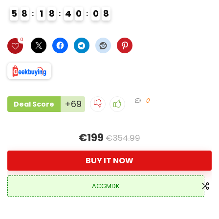
5
8
1
8
4
0
0
7
8
3
0
0
+69
Deal Score
€199
€354.99
BUY IT NOW
ACGMDK