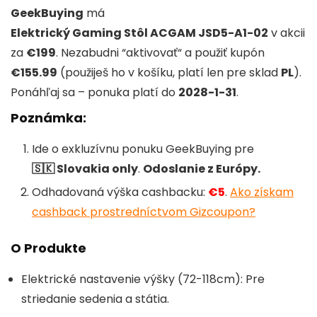
GeekBuying
má
Elektrický Gaming Stôl ACGAM JSD5-A1-02
v akcii
za
€199
. Nezabudni “aktivovať“ a použiť kupón
€155.99
(použiješ ho v košíku, platí len pre sklad
PL
).
Ponáhľaj sa – ponuka platí do
2028-1-31
.
Poznámka:
Ide o exkluzívnu ponuku GeekBuying pre
🇸🇰 Slovakia only
.
Odoslanie z Európy.
Odhadovaná výška cashbacku:
€5
.
Ako získam
cashback prostredníctvom Gizcoupon?
O Produkte
Elektrické nastavenie výšky (72-118cm): Pre
striedanie sedenia a státia.