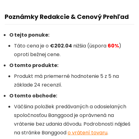
Poznámky Redakcie & Cenový Prehľad
O tejto ponuke:
Táto cena je o
€202.04
nižšia (úspora
60%
)
oproti bežnej cene.
O tomto produkte:
Produkt má priemerné hodnotenie 5 z 5 na
základe 24 recenzií.
O tomto obchode:
Väčšina položiek predávaných a odosielaných
spoločnosťou Banggood
je oprávnená na
vrátenie bez udania dôvodu. Podrobnosti nájdeš
na stránke Banggood
o vrátení tovaru
.