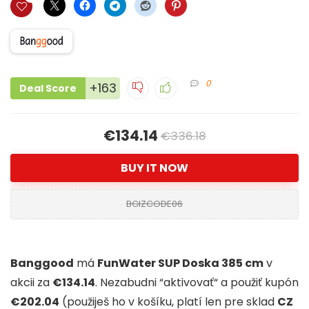
0
+163
Deal Score
€134.14
€336.18
BUY IT NOW
BGIZCODE06
Banggood
má
FunWater SUP Doska 385 cm
v
akcii za
€134.14
. Nezabudni “aktivovať“ a použiť kupón
€202.04
(použiješ ho v košíku, platí len pre sklad
CZ