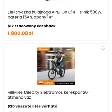
Elektryczna hulajnoga APEFOX C14 – silnik 500W,
bateria 15Ah, opony 14″
$12 szacowany cashback
1,800.08 zł
HillMiles MileCity Elektromos kerékpár 26″
átmenő váz
$20 visszatérítés várható