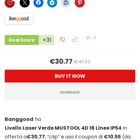
0
+31
Deal Score
€30.77
€41.32
BUY IT NOW
BG9f6d35
Banggood
ha
Livello Laser Verde MUSTOOL 4D 16 Linee IP54
in
offerta a
€30.77
, “clip” e usa il coupon di
€10.55
(da