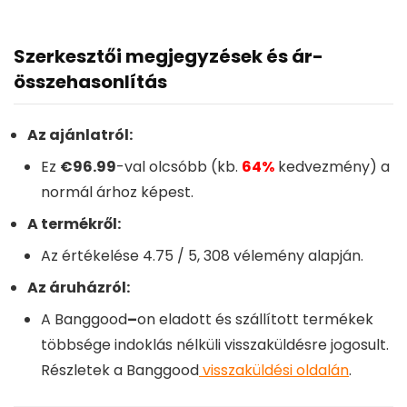
Szerkesztői megjegyzések és ár-
összehasonlítás
Az ajánlatról:
Ez
€96.99
-val olcsóbb (kb.
64%
kedvezmény) a
normál árhoz képest.
A termékről:
Az értékelése
4.75
/ 5,
308
vélemény alapján.
Az áruházról:
A
Banggood
–
on eladott és szállított termékek
többsége indoklás nélküli visszaküldésre jogosult.
Részletek a
Banggood
visszaküldési oldalán
.