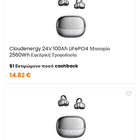
Cloudenergy 24V 100Ah LiFePO4 Μπαταρία
2560Wh Εφεδρική Τροφοδοσία
$1 Εκτιμώμενο ποσό cashback
14.82 €