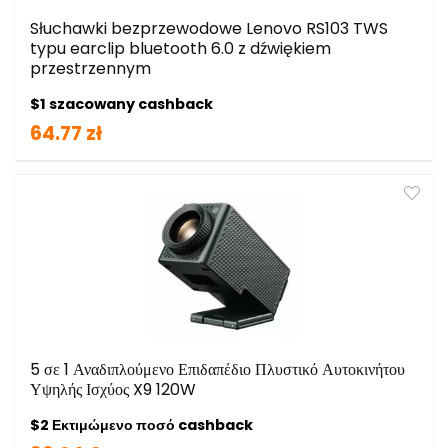
Słuchawki bezprzewodowe Lenovo RS103 TWS
typu earclip bluetooth 6.0 z dźwiękiem
przestrzennym
$1 szacowany cashback
64.77 zł
5 σε 1 Αναδιπλούμενο Επιδαπέδιο Πλυστικό Αυτοκινήτου
Υψηλής Ισχύος X9 120W
$2 Εκτιμώμενο ποσό cashback