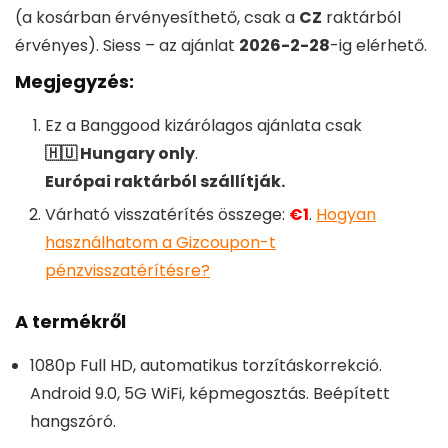
(a kosárban érvényesíthető, csak a
CZ
raktárból
érvényes). Siess – az ajánlat
2026-2-28
-ig elérhető.
Megjegyzés:
Ez a
Banggood
kizárólagos ajánlata csak
🇭🇺 Hungary only
.
Európai raktárból szállítják.
Várható visszatérítés összege:
€1
.
Hogyan
használhatom a Gizcoupon-t
pénzvisszatérítésre?
A termékről
1080p Full HD, automatikus torzításkorrekció.
Android 9.0, 5G WiFi, képmegosztás. Beépített
hangszóró.