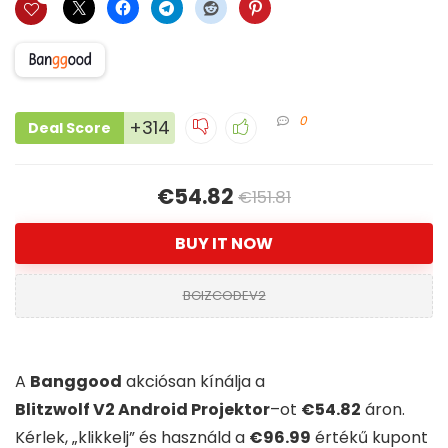
0
+314
Deal Score
€54.82
€151.81
BUY IT NOW
BGIZCODEV2
A
Banggood
akciósan kínálja a
Blitzwolf V2 Android Projektor
–
ot
€54.82
áron.
Kérlek, „klikkelj” és használd a
€96.99
értékű kupont