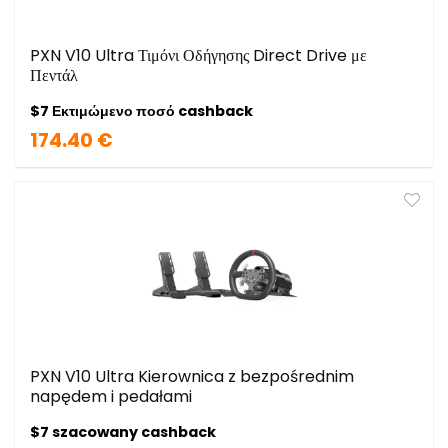
PXN V10 Ultra Τιμόνι Οδήγησης Direct Drive με
Πεντάλ
$7 Εκτιμώμενο ποσό cashback
174.40 €
PXN V10 Ultra Kierownica z bezpośrednim
napędem i pedałami
$7 szacowany cashback