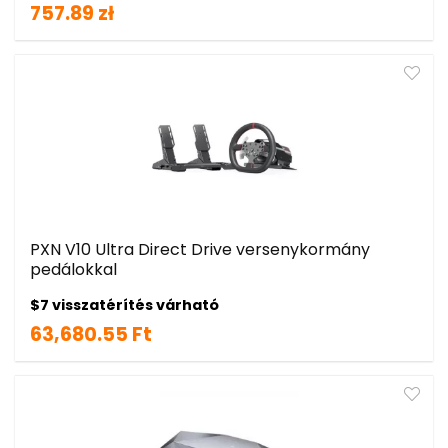
757.89 zł
PXN V10 Ultra Direct Drive versenykormány
pedálokkal
$7 visszatérítés várható
63,680.55 Ft