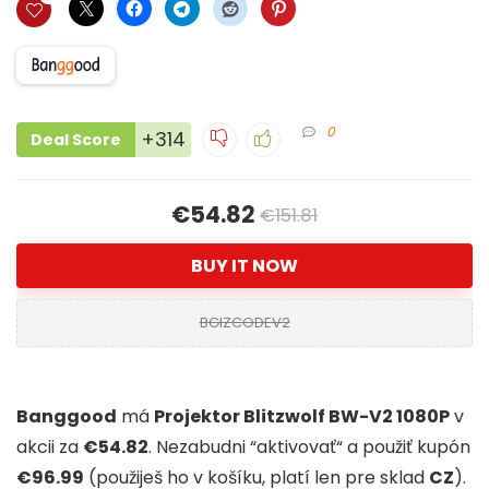
0
+314
Deal Score
€54.82
€151.81
BUY IT NOW
BGIZCODEV2
Banggood
má
Projektor Blitzwolf BW-V2 1080P
v
akcii za
€54.82
. Nezabudni “aktivovať“ a použiť kupón
€96.99
(použiješ ho v košíku, platí len pre sklad
CZ
).