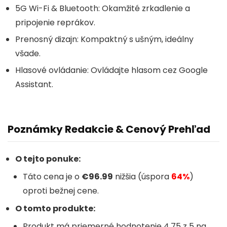
5G Wi-Fi & Bluetooth: Okamžité zrkadlenie a
pripojenie reprákov.
Prenosný dizajn: Kompaktný s ušným, ideálny
všade.
Hlasové ovládanie: Ovládajte hlasom cez Google
Assistant.
Poznámky Redakcie & Cenový Prehľad
O tejto ponuke:
Táto cena je o
€96.99
nižšia (úspora
64%
)
oproti bežnej cene.
O tomto produkte:
Produkt má priemerné hodnotenie 4.75 z 5 na