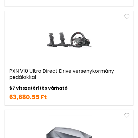
PXN V10 Ultra Direct Drive versenykormány
pedálokkal
$7 visszatérítés várható
63,680.55 Ft