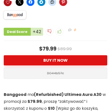
0
+42
Deal Score
$79.99
$89.99
BUY IT NOW
BG44b57c
Banggood
ma
(Refurbished) Ultimea Aura A30
w
promocji za
$79.99
, proszę “zaktywować” i
skorzystać z kuponu o
$10
(Wpisz go do koszyka,