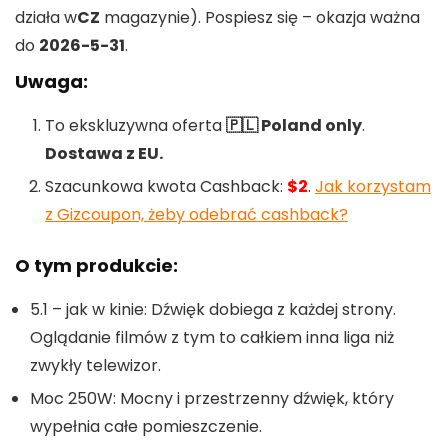
działa w
CZ
magazynie). Pospiesz się – okazja ważna
do
2026-5-31
.
Uwaga:
To ekskluzywna oferta
🇵🇱 Poland only
.
Dostawa z EU.
Szacunkowa kwota Cashback:
$2
.
Jak korzystam
z Gizcoupon, żeby odebrać cashback?
O tym produkcie:
5.1 – jak w kinie: Dźwięk dobiega z każdej strony.
Oglądanie filmów z tym to całkiem inna liga niż
zwykły telewizor.
Moc 250W: Mocny i przestrzenny dźwięk, który
wypełnia całe pomieszczenie.