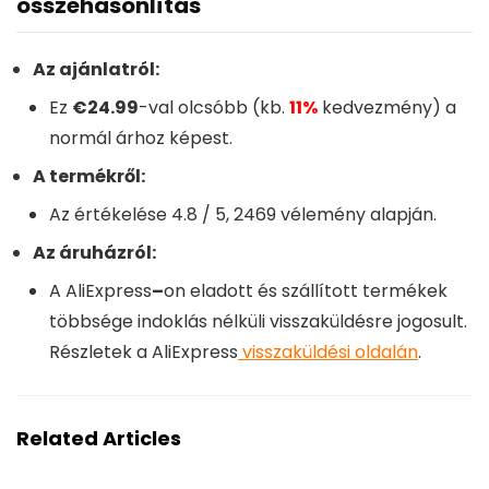
összehasonlítás
Az ajánlatról:
Ez
€24.99
-val olcsóbb (kb.
11%
kedvezmény) a
normál árhoz képest.
A termékről:
Az értékelése
4.8
/ 5,
2469
vélemény alapján.
Az áruházról:
A
AliExpress
–
on eladott és szállított termékek
többsége indoklás nélküli visszaküldésre jogosult.
Részletek a
AliExpress
visszaküldési oldalán
.
Related Articles