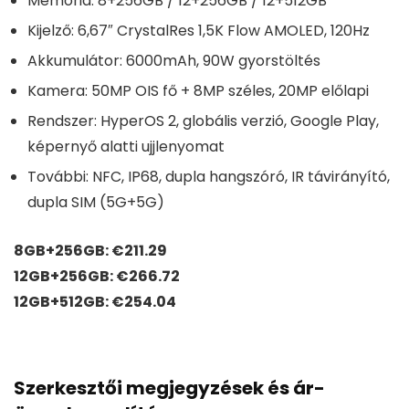
Memória: 8+256GB / 12+256GB / 12+512GB
Kijelző: 6,67″ CrystalRes 1,5K Flow AMOLED, 120Hz
Akkumulátor: 6000mAh, 90W gyorstöltés
Kamera: 50MP OIS fő + 8MP széles, 20MP előlapi
Rendszer: HyperOS 2, globális verzió, Google Play,
képernyő alatti ujjlenyomat
További: NFC, IP68, dupla hangszóró, IR távirányító,
dupla SIM (5G+5G)
8GB+256GB: €211.29
12GB+256GB: €266.72
12GB+512GB: €254.04
Szerkesztői megjegyzések és ár-