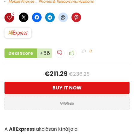
Mobile Phones
,
Phones & Telecommunications
0
0
+56
Deal Score
€211.29
€236.28
BUY IT NOW
VIOS25
A
AliExpress
akciósan kínálja a