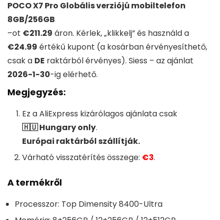
POCO X7 Pro Globális verziójú mobiltelefon
8GB/256GB
–
ot
€211.29
áron. Kérlek, „klikkelj” és használd a
€24.99
értékű kupont (a kosárban érvényesíthető,
csak a
DE
raktárból érvényes). Siess – az ajánlat
2026-1-30
-ig elérhető.
Megjegyzés:
Ez a
AliExpress
kizárólagos ajánlata csak
🇭🇺 Hungary only
.
Európai raktárból szállítják.
Várható visszatérítés összege:
€3
.
A termékről
Processzor: Top Dimensity 8400-Ultra