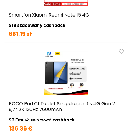
Smartfon Xiaomi Redmi Note 15 4G
$19 szacowany cashback
661.19 zł
POCO Pad C1 Tablet Snapdragon 6s 4G Gen 2
9,7″ 2K 120Hz 7600mAh
$3 Εκτιμώμενο ποσό cashback
136.36 €