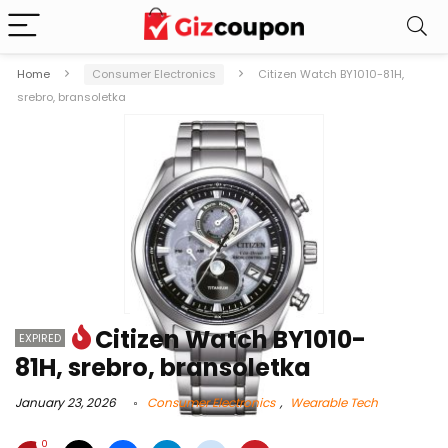
Home
Consumer Electronics
Citizen Watch BY1010-81H,
srebro, bransoletka
Citizen Watch BY1010-
EXPIRED
81H, srebro, bransoletka
January 23, 2026
Consumer Electronics
,
Wearable Tech
0