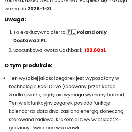
koszyka, działa w
PL
magazynie). Pospiesz się – okazja
ważna do
2026-1-31
.
Uwaga:
To ekskluzywna oferta
🇵🇱 Poland only
.
Dostawa z PL.
Szacunkowa kwota Cashback:
102.68 zł
.
O tym produkcie:
Ten wysokiej jakości zegarek jest wyposażony w
technologię Eco-Drive (ładowany przez każde
źródło światła; nigdy nie wymaga wymiany baterii).
Ten wielofunkcyjny zegarek posiada funkcję
kalendarza: data dnia, zasilana energią słoneczną,
sterowana radiowo, krokomierz, wyświetlacz 24-
godzinny i świecące wskazówki.