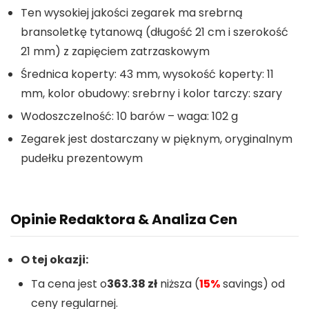
Ten wysokiej jakości zegarek ma srebrną
bransoletkę tytanową (długość 21 cm i szerokość
21 mm) z zapięciem zatrzaskowym
Średnica koperty: 43 mm, wysokość koperty: 11
mm, kolor obudowy: srebrny i kolor tarczy: szary
Wodoszczelność: 10 barów – waga: 102 g
Zegarek jest dostarczany w pięknym, oryginalnym
pudełku prezentowym
Opinie Redaktora & Analiza Cen
O tej okazji:
Ta cena jest o
363.38 zł
niższa (
15%
savings) od
ceny regularnej.