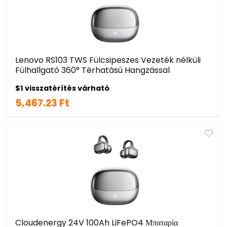
Lenovo RS103 TWS Fülcsipeszes Vezeték nélküli
Fülhallgató 360° Térhatású Hangzással
$1 visszatérítés várható
5,467.23 Ft
Cloudenergy 24V 100Ah LiFePO4 Μπαταρία