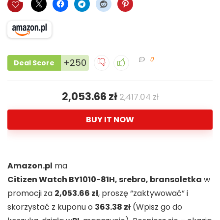
0
+250
Deal Score
2,053.66 zł
2,417.04 zł
BUY IT NOW
Amazon.pl
ma
Citizen Watch BY1010-81H, srebro, bransoletka
w
promocji za
2,053.66 zł
, proszę “zaktywować” i
skorzystać z kuponu o
363.38 zł
(Wpisz go do