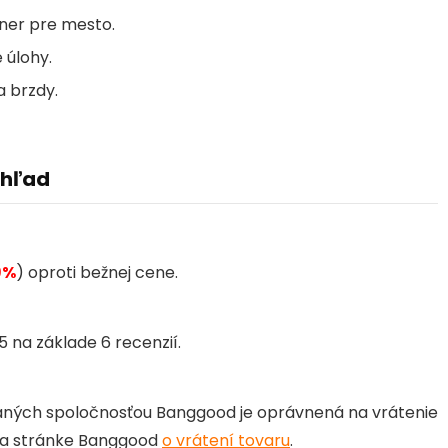
tner pre mesto.
 úlohy.
a brzdy.
ehľad
9%
) oproti bežnej cene.
 na základe 6 recenzií.
laných spoločnosťou Banggood
je oprávnená na vrátenie
 na stránke Banggood
o vrátení tovaru
.