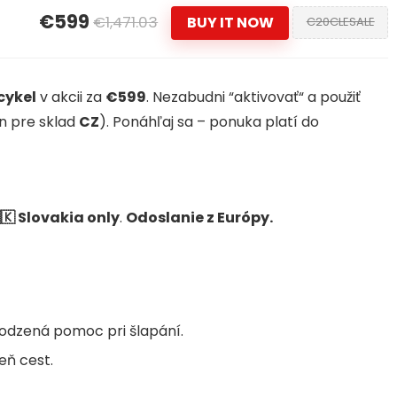
€599
€1,471.03
BUY IT NOW
C20CLESALE
cykel
v akcii za
€599
. Nezabudni “aktivovať“ a použiť
en pre sklad
CZ
). Ponáhľaj sa – ponuka platí do
🇰 Slovakia only
.
Odoslanie z Európy.
odzená pomoc pri šlapání.
eň cest.