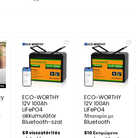
ty
ECO-WORTHY
ECO-WORTHY
12V 100Ah
12V 100Ah
LiFePO4
LiFePO4
e
akkumulátor
Μπαταρία με
Bluetooth-szal
Bluetooth
$9 visszatérítés
$10 Εκτιμώμενο