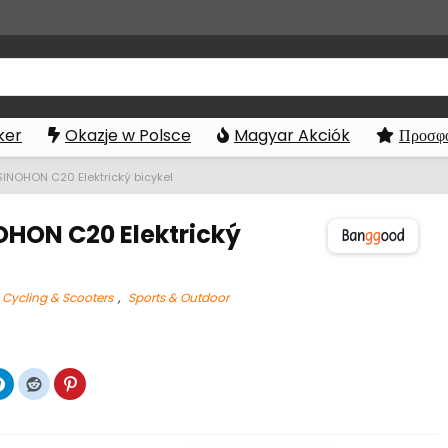
ker
Okazje w Polsce
Magyar Akciók
Προσφο
SINOHON C20 Elektrický bicykel
OHON C20 Elektrický
Cycling & Scooters
,
Sports & Outdoor