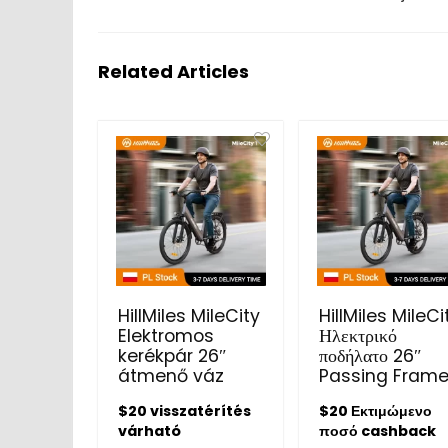
Related Articles
HillMiles MileCity
HillMiles MileCi
Elektromos
Ηλεκτρικό
kerékpár 26″
ποδήλατο 26″
átmenő váz
Passing Fram
$20 visszatérítés
$20 Εκτιμώμενο
várható
ποσό cashback