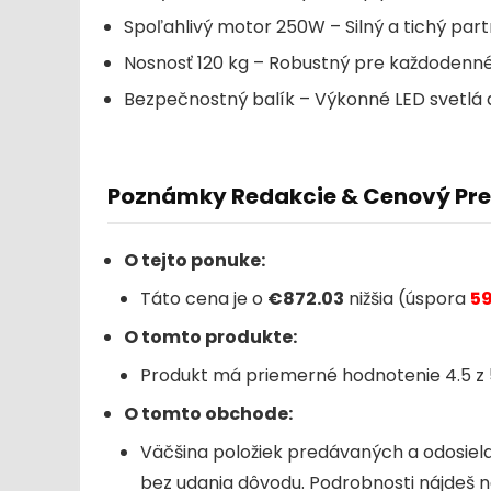
Spoľahlivý motor 250W – Silný a tichý par
Nosnosť 120 kg – Robustný pre každodenné
Bezpečnostný balík – Výkonné LED svetlá 
Poznámky Redakcie & Cenový Pr
O tejto ponuke:
Táto cena je o
€872.03
nižšia (úspora
5
O tomto produkte:
Produkt má priemerné hodnotenie 4.5 z 5
O tomto obchode:
Väčšina položiek predávaných a odosie
bez udania dôvodu. Podrobnosti nájdeš