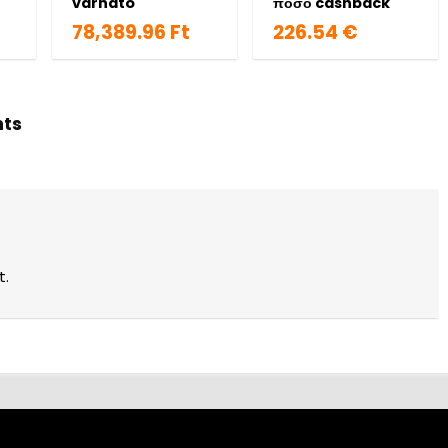
várható
ποσό cashback
78,389.96 Ft
226.54 €
hts
t.