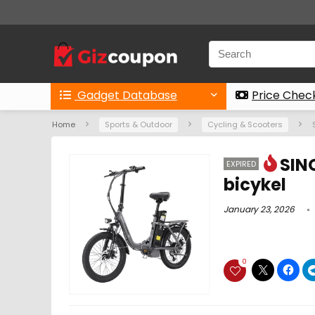
Gadget Database
Price Chec
Home
Sports & Outdoor
Cycling & Scooters
SIN
EXPIRED
bicykel
January 23, 2026
0