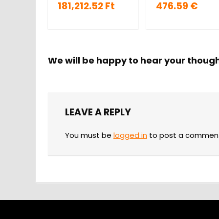
181,212.52 Ft
476.59 €
We will be happy to hear your thoug
LEAVE A REPLY
You must be
logged in
to post a commen