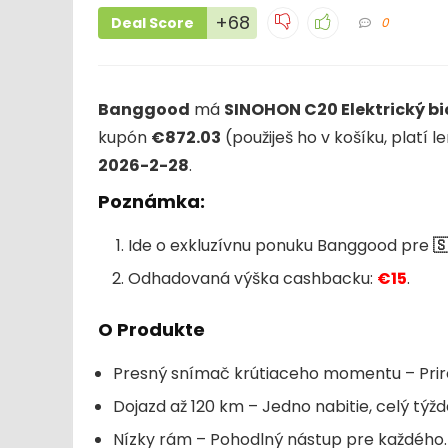
+68
Deal Score
0
Banggood
má
SINOHON C20 Elektrický bi
kupón
€872.03
(použiješ ho v košíku, platí l
2026-2-28
.
Poznámka:
Ide o exkluzívnu ponuku Banggood pre

Odhadovaná výška cashbacku:
€15
.
O Produkte
Presný snímač krútiaceho momentu – Prir
Dojazd až 120 km – Jedno nabitie, celý týžd
Nízky rám – Pohodlný nástup pre každého.