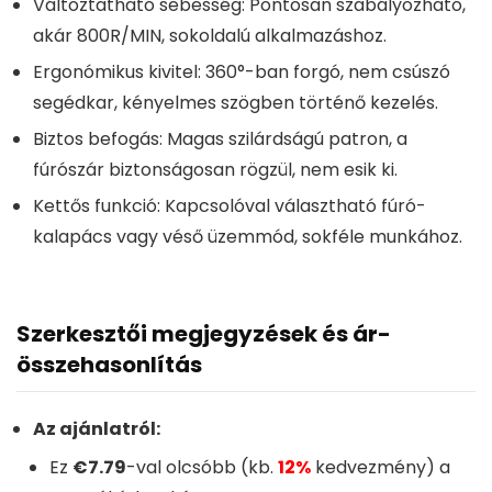
Változtatható sebesség: Pontosan szabályozható,
akár 800R/MIN, sokoldalú alkalmazáshoz.
Ergonómikus kivitel: 360°-ban forgó, nem csúszó
segédkar, kényelmes szögben történő kezelés.
Biztos befogás: Magas szilárdságú patron, a
fúrószár biztonságosan rögzül, nem esik ki.
Kettős funkció: Kapcsolóval választható fúró-
kalapács vagy véső üzemmód, sokféle munkához.
Szerkesztői megjegyzések és ár-
összehasonlítás
Az ajánlatról:
Ez
€7.79
-val olcsóbb (kb.
12%
kedvezmény) a