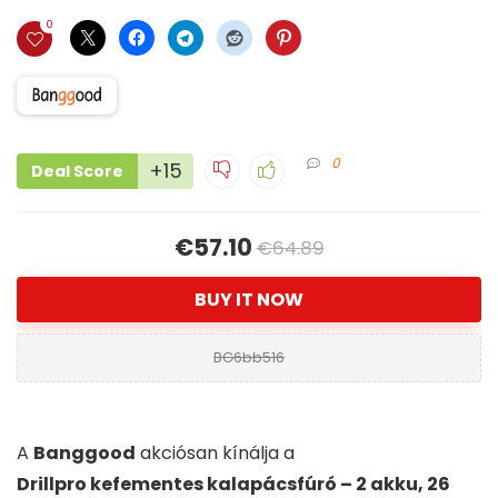
0
0
+15
Deal Score
€57.10
€64.89
BUY IT NOW
BG6bb516
A
Banggood
akciósan kínálja a
Drillpro kefementes kalapácsfúró – 2 akku, 26