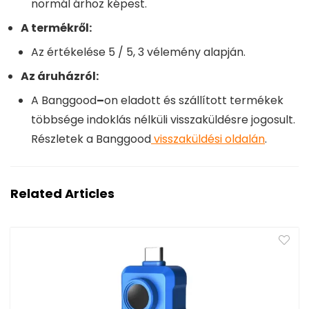
normál árhoz képest.
A termékről:
Az értékelése
5
/ 5,
3
vélemény alapján.
Az áruházról:
A
Banggood
–
on eladott és szállított termékek
többsége indoklás nélküli visszaküldésre jogosult.
Részletek a
Banggood
visszaküldési oldalán
.
Related Articles