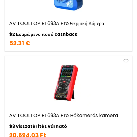
AV TOOLTOP ET693A Pro Θερμική Κάμερα
$2 Εκτιμώμενο ποσό cashback
52.31 €
AV TOOLTOP ET693A Pro Hőkamerás kamera
$3 visszatérítés várható
20,694.03 Ft