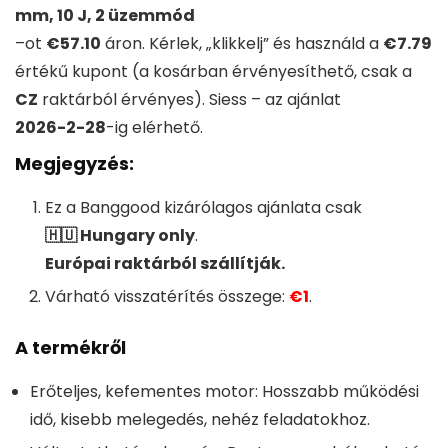
mm, 10 J, 2 üzemmód
–
ot
€57.10
áron. Kérlek, „klikkelj” és használd a
€7.79
értékű kupont (a kosárban érvényesíthető, csak a
CZ
raktárból érvényes). Siess – az ajánlat
2026-2-28
-ig elérhető.
Megjegyzés:
Ez a
Banggood
kizárólagos ajánlata csak
🇭🇺 Hungary only
.
Európai raktárból szállítják.
Várható visszatérítés összege:
€1
.
A termékről
Erőteljes, kefementes motor: Hosszabb működési
idő, kisebb melegedés, nehéz feladatokhoz.