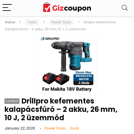
Home
Tools
Power Tools
Drillpro kefementes
kalapácsfúró – 2 akku, 26 mm, 10 J, 2 üzemmód
Drillpro kefementes
EXPIRED
kalapácsfúró – 2 akku, 26 mm,
10 J, 2 üzemmód
January 22, 2026
Power Tools
,
Tools