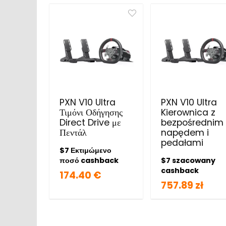
PXN V10 Ultra
PXN V10 Ultra
Τιμόνι Οδήγησης
Kierownica z
Direct Drive με
bezpośrednim
Πεντάλ
napędem i
pedałami
$7 Εκτιμώμενο
ποσό cashback
$7 szacowany
cashback
174.40 €
757.89 zł