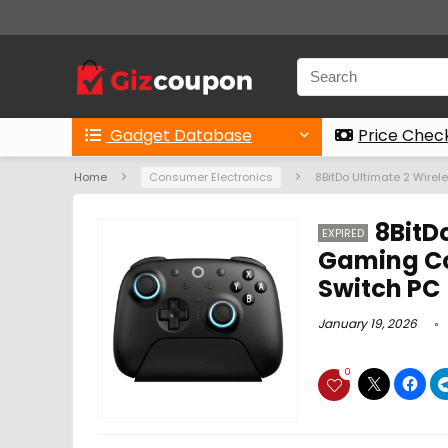
Gadget Database
Price Chec
Home
Consumer Electronics
8BitDo Ultimate 2 Wirel
8BitD
EXPIRED
Gaming Co
Switch PC
January 19, 2026
0