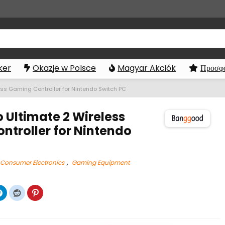
ker
Okazje w Polsce
Magyar Akciók
Προσφο
ess Gaming Controller for Nintendo Switch PC
o Ultimate 2 Wireless
ntroller for Nintendo
Consumer Electronics
,
Gaming Equipment