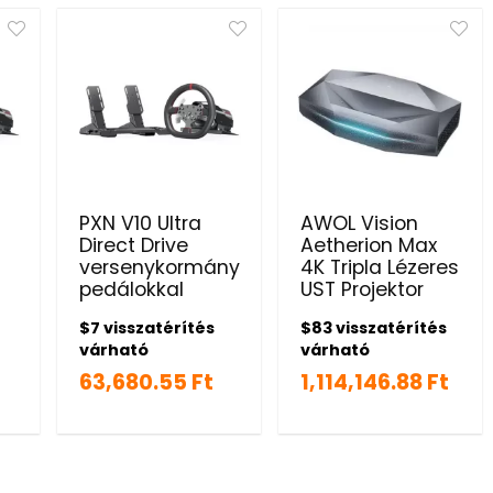
PXN V10 Ultra
AWOL Vision
Direct Drive
Aetherion Max
versenykormány
4K Tripla Lézeres
pedálokkal
UST Projektor
$7 visszatérítés
$83 visszatérítés
várható
várható
63,680.55 Ft
1,114,146.88 Ft