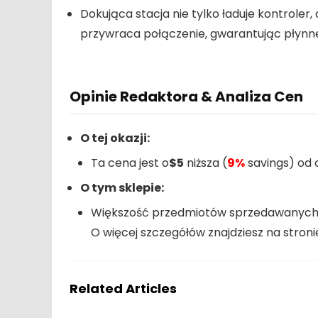
Dokująca stacja nie tylko ładuje kontroler
przywraca połączenie, gwarantując płynne
Opinie Redaktora & Analiza Cen
O tej okazji:
Ta cena jest o
$5
niższa (
9%
savings) od 
O tym sklepie:
Większość przedmiotów sprzedawanych 
O więcej szczegółów znajdziesz na stro
Related Articles