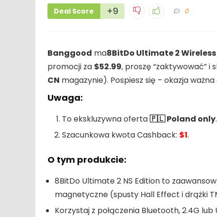
+9
Deal Score
0
Banggood
ma
8BitDo Ultimate 2 Wireles
promocji za
$52.99
, proszę “zaktywować” i 
CN
magazynie). Pospiesz się – okazja ważna
Uwaga:
To ekskluzywna oferta
🇵🇱 Poland only
.
Szacunkowa kwota Cashback:
$1
.
O tym produkcie:
8BitDo Ultimate 2 NS Edition to zaawansow
magnetyczne (spusty Hall Effect i drążki T
Korzystaj z połączenia Bluetooth, 2.4G lub 