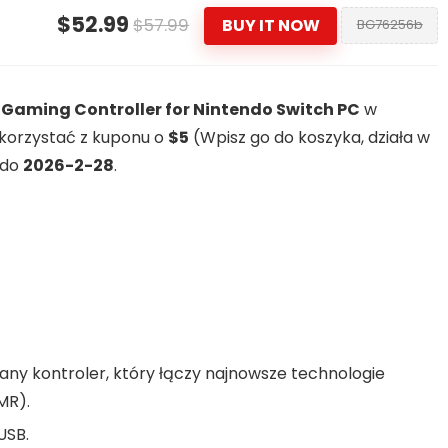
$52.99
$57.99
BUY IT NOW
BG76256b
s Gaming Controller for Nintendo Switch PC
w
skorzystać z kuponu o
$5
(Wpisz go do koszyka, działa w
 do
2026-2-28
.
any kontroler, który łączy najnowsze technologie
MR).
USB.