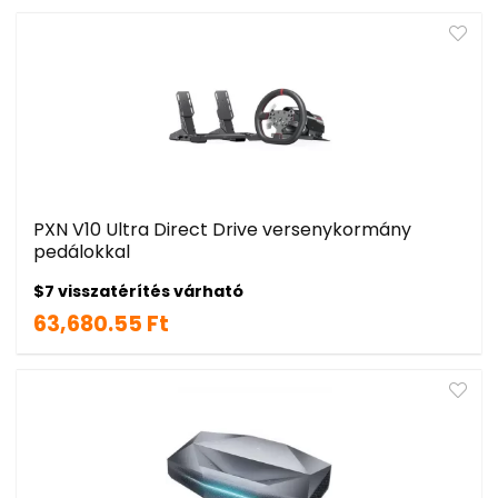
PXN V10 Ultra Direct Drive versenykormány
pedálokkal
$7 visszatérítés várható
63,680.55 Ft