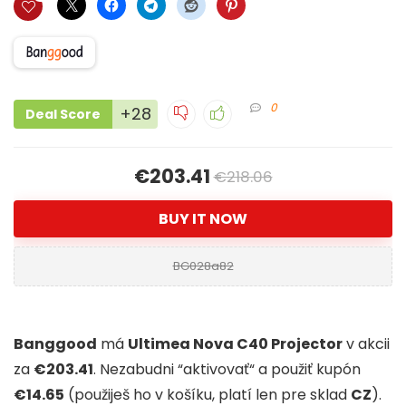
0
+28
Deal Score
€203.41
€218.06
BUY IT NOW
BG028a82
Banggood
má
Ultimea Nova C40 Projector
v akcii
za
€203.41
. Nezabudni “aktivovať“ a použiť kupón
€14.65
(použiješ ho v košíku, platí len pre sklad
CZ
).