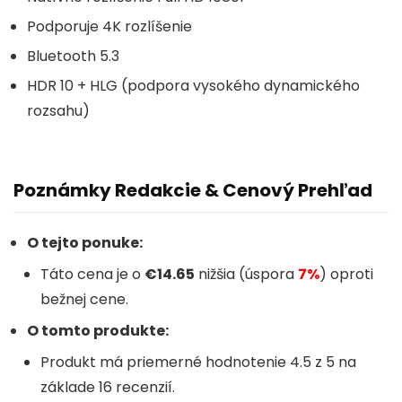
Podporuje 4K rozlíšenie
Bluetooth 5.3
HDR 10 + HLG (podpora vysokého dynamického
rozsahu)
Poznámky Redakcie & Cenový Prehľad
O tejto ponuke:
Táto cena je o
€14.65
nižšia (úspora
7%
) oproti
bežnej cene.
O tomto produkte:
Produkt má priemerné hodnotenie 4.5 z 5 na
základe 16 recenzií.