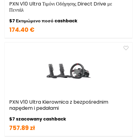
PXN V10 Ultra Τιμόνι Οδήγησης Direct Drive με
Πεντάλ
$7 Εκτιμώμενο ποσό cashback
174.40 €
PXN V10 Ultra Kierownica z bezpośrednim
napędem i pedałami
$7 szacowany cashback
757.89 zł