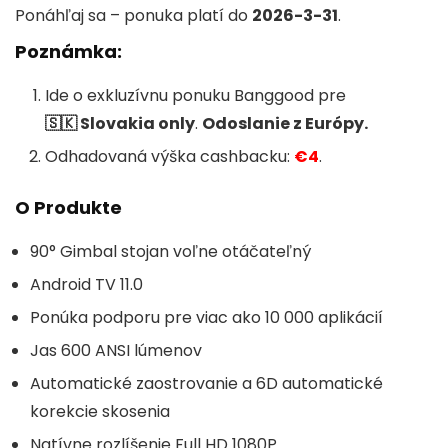
Ponáhľaj sa – ponuka platí do
2026-3-31
.
Poznámka:
Ide o exkluzívnu ponuku Banggood pre
🇸🇰 Slovakia only
.
Odoslanie z Európy.
Odhadovaná výška cashbacku:
€4
.
O Produkte
90° Gimbal stojan voľne otáčateľný
Android TV 11.0
Ponúka podporu pre viac ako 10 000 aplikácií
Jas 600 ANSI lúmenov
Automatické zaostrovanie a 6D automatické
korekcie skosenia
Natívne rozlíšenie Full HD 1080P