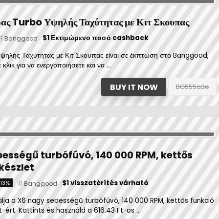
ας Turbo Υψηλής Ταχύτητας με Κιτ Σκουπας
$1 Εκτιμώμενο ποσό cashback
Banggood
ψηλής Ταχύτητας με Κιτ Σκουπας είναι σε έκπτωση στο Banggood,
 κλικ για να ενεργοποιήσετε και να ...
BUY IT NOW
BG555a3e
ességű turbófúvó, 140 000 RPM, kettős
készlet
$1 visszatérítés várható
-13%
Banggood
lja a X6 nagy sebességű turbófúvó, 140 000 RPM, kettős funkció
t-ért. Kattints és használd a 616.43 Ft-os ...