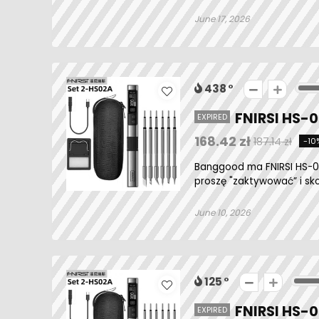
June 17, 2026
438
FNIRSI HS-
EXPIRED
168.42 zł
187.14 zł
-10
Banggood ma FNIRSI HS-02
proszę "zaktywować” i skor
June 10, 2026
125
FNIRSI HS-
EXPIRED