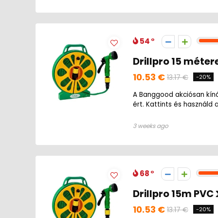
54
Drillpro 15 méter
10.53 €
13.17 €
-20%
A Banggood akciósan kínál
ért. Kattints és használd 
3 weeks ago
68
Drillpro 15m PVC 
10.53 €
13.17 €
-20%