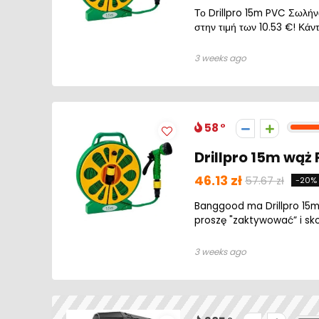
Το Drillpro 15m PVC Σωλήν
στην τιμή των 10.53 €! Κάντ
3 weeks ago
58
Drillpro 15m wąż
46.13 zł
57.67 zł
-20%
Banggood ma Drillpro 15m
proszę "zaktywować” i skor
3 weeks ago