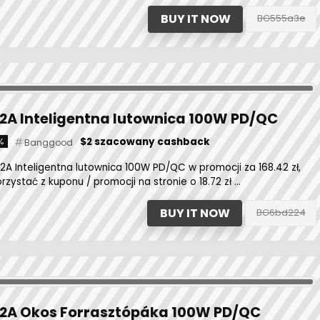
BUY IT NOW
BG555a3e
02A Inteligentna lutownica 100W PD/QC
$2 szacowany cashback
%
Banggood
A Inteligentna lutownica 100W PD/QC w promocji za 168.42 zł,
zystać z kuponu / promocji na stronie o 18.72 zł ...
BUY IT NOW
BG6bd224
02A Okos Forrasztópáka 100W PD/QC