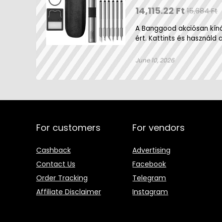
14,115.22 Ft
15,684 Ft
A Banggood akciósan kíná
ért. Kattints és használd a
June 10, 2026
For customers
For vendors
Cashback
Advertising
Contact Us
Facebook
Order Tracking
Telegram
Affiliate Disclaimer
Instagram