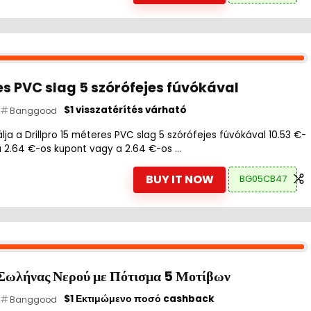
es PVC slag 5 szórófejes fúvókával
$1 visszatérítés várható
Banggood
ja a Drillpro 15 méteres PVC slag 5 szórófejes fúvókával 10.53 €-
a 2.64 €-os kupont vagy a 2.64 €-os ...
BUY IT NOW
BG05CB47
Σωλήνας Νερού με Πότισμα 5 Μοτίβων
$1 Εκτιμώμενο ποσό cashback
Banggood