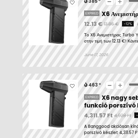
385
X6 Ανεμιστήρ
EXPIRED
12.13 €
13.86 €
-12%
Το X6 Ανεμιστήρας Turbo Υ
στην τιμή των 12.13 €! Κάντε
June 17, 2026
463
X6 nagy seb
EXPIRED
funkció porszívó 
4,311.57 Ft
4,928 Ft
A Banggood akciósan kíná
porszívó készlet 4,311.57 F