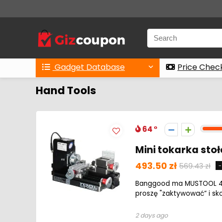
Gadget Database
Price Chec
Hand Tools
64
Mini tokarka sto
493.50 zł
569.43 zł
-
Banggood ma MUSTOOL 4D 1
proszę "zaktywować” i skor
2 days ago