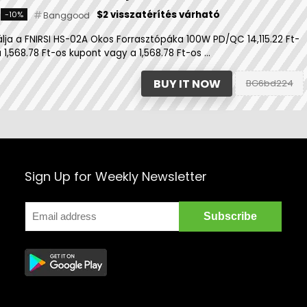
$2 visszatérítés várható
-10%
Banggood
lja a FNIRSI HS-02A Okos Forrasztópáka 100W PD/QC 14,115.22 Ft-
 1,568.78 Ft-os kupont vagy a 1,568.78 Ft-os ...
BUY IT NOW
BG6bd224
Sign Up for Weekly Newsletter