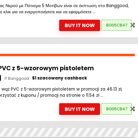
ας Νερού με Πότισμα 5 Μοτίβων είναι σε έκπτωση στο Banggood,
ε κλικ για να ενεργοποιήσετε και να εφαρμόσετε ...
BUY IT NOW
BG05CB47
 PVC z 5-wzorowym pistoletem
$1 szacowany cashback
Banggood
 wąż PVC z 5-wzorowym pistoletem w promocji za 46.13 zł,
zystać z kuponu / promocji na stronie o 11.54 zł ...
BUY IT NOW
BG05CB47