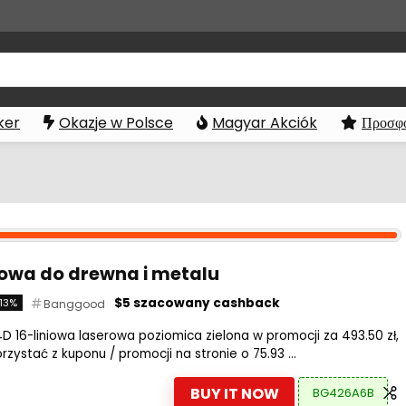
ker
Okazje w Polsce
Magyar Akciók
Προσφο
łowa do drewna i metalu
$5 szacowany cashback
13%
Banggood
6-liniowa laserowa poziomica zielona w promocji za 493.50 zł,
zystać z kuponu / promocji na stronie o 75.93 ...
BUY IT NOW
BG426A6B