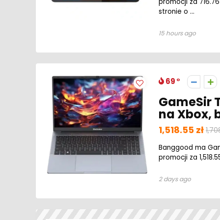
promocji za 716.76
stronie o ...
15 hours ago
69
GameSir T
na Xbox, 
1,518.55 zł
1,70
Banggood ma GameS
promocji za 1,518.5
2 days ago