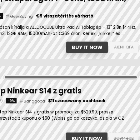
h
€9 visszatérítés várható
%
GeekBuying
san kínálja a ALLDOCUBE Ultra Pad AI Táblagép – 13" 2.8K 144Hz,
 12GB RAM, 15000mAh-ot €369 áron. Kérlek, „klikkelj” és ...
BUY IT NOW
AIENHQFA
p Ninkear S14 z gratis
99
$11 szacowany cashback
-9%
Banggood
p Ninkear S14 z gratis w promocji za $529.99, proszę
orzystać z kuponu o $50 (Wpisz go do koszyka, działa w CZ
BUY IT NOW
BG9f4ec2