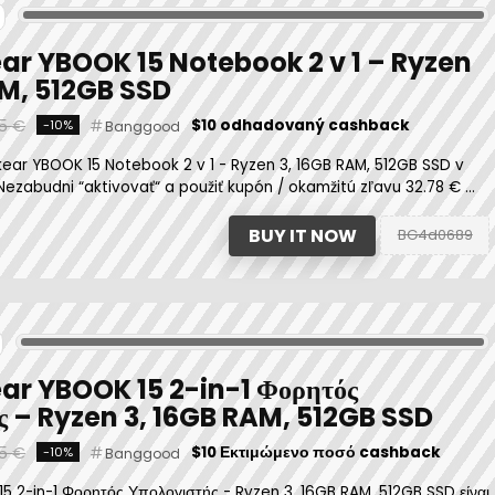
ar YBOOK 15 Notebook 2 v 1 – Ryzen
AM, 512GB SSD
5 €
$10 odhadovaný cashback
-10%
Banggood
ar YBOOK 15 Notebook 2 v 1 - Ryzen 3, 16GB RAM, 512GB SSD v
 Nezabudni “aktivovať“ a použiť kupón / okamžitú zľavu 32.78 € ...
BUY IT NOW
BG4d0689
ar YBOOK 15 2-in-1 Φορητός
ς – Ryzen 3, 16GB RAM, 512GB SSD
5 €
$10 Εκτιμώμενο ποσό cashback
-10%
Banggood
5 2-in-1 Φορητός Υπολογιστής - Ryzen 3, 16GB RAM, 512GB SSD είναι