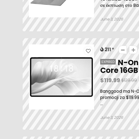
σε έκπτωση στο Ban
June 3, 2026
211
N-One
EXPIRED
Core 16G
$119.99
$129.99
Banggood ma N-On
promocji za $119.9
...
June 3, 2026