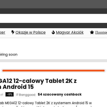
ker
Okazje w Polsce
Magyar Akciók
Προσφο
iring soon
A12 12-calowy Tablet 2K z
 Android 15
 zł
$4 szacowany cashback
-8%
Banggood
b MEGA12 12-calowy Tablet 2K z systemem Android 15 w