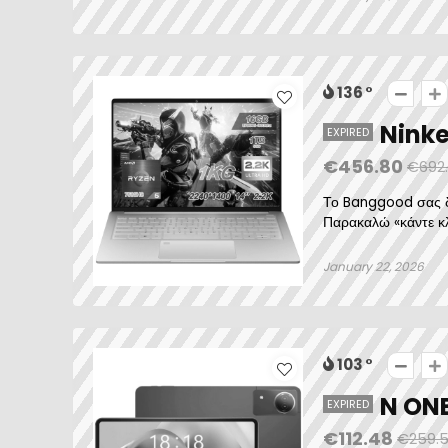
136
Ninke
EXPIRED
€456.80
€692
Το Banggood σας δί
Παρακαλώ «κάντε κλι
January 22, 2026
103
N ONE
EXPIRED
€112.48
€259.