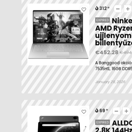
312
Ninke
EXPIRED
AMD Ryzen 
ujjlenyoma
billentyűz
€452.28
€494
A Banggood akciósa
7535HS, 16GB DDR5, 
January 29, 2026
69
ALLDO
EXPIRED
2.8K 144H