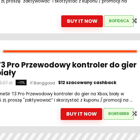
 zł, proszę "zaktywować” i skorzystać z kuponu / promocji na
BUY IT NOW
BGF1D6CA
3 Pro Przewodowy kontroler do gier
biały
8.37 zł
$12 szacowany cashback
-11%
Banggood
ir T3 Pro Przewodowy kontroler do gier na Xbox, biały w
5 zł, proszę "zaktywować” i skorzystać z kuponu / promocji na ...
BUY IT NOW
BG859BB8