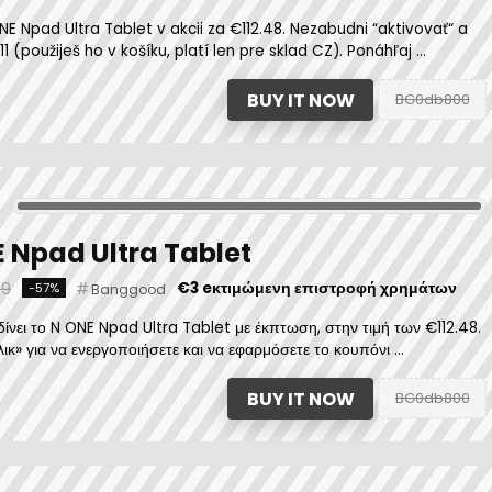
 Npad Ultra Tablet v akcii za €112.48. Nezabudni “aktivovať“ a
1 (použiješ ho v košíku, platí len pre sklad CZ). Ponáhľaj ...
BUY IT NOW
BG0db800
 Npad Ultra Tablet
59
€3 eκτιμώμενη επιστροφή χρημάτων
-57%
Banggood
νει το N ONE Npad Ultra Tablet με έκπτωση, στην τιμή των €112.48.
κ» για να ενεργοποιήσετε και να εφαρμόσετε το κουπόνι ...
BUY IT NOW
BG0db800