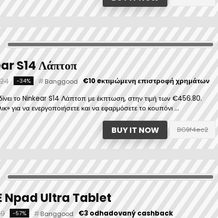
ar S14 Λάπτοπ
.24
€10 eκτιμώμενη επιστροφή χρημάτων
-34%
Banggood
νει το Ninkear S14 Λάπτοπ με έκπτωση, στην τιμή των €456.80.
κ» για να ενεργοποιήσετε και να εφαρμόσετε το κουπόνι ...
BUY IT NOW
BG9f4ec2
 Npad Ultra Tablet
59
€3 odhadovaný cashback
-57%
Banggood