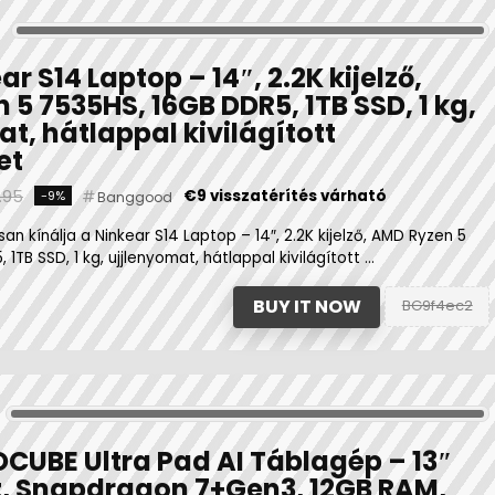
ar S14 Laptop – 14″, 2.2K kijelző,
5 7535HS, 16GB DDR5, 1TB SSD, 1 kg,
t, hátlappal kivilágított
et
.95
€9 visszatérítés várható
-9%
Banggood
n kínálja a Ninkear S14 Laptop – 14″, 2.2K kijelző, AMD Ryzen 5
1TB SSD, 1 kg, ujjlenyomat, hátlappal kivilágított ...
BUY IT NOW
BG9f4ec2
CUBE Ultra Pad AI Táblagép – 13″
z, Snapdragon 7+Gen3, 12GB RAM,