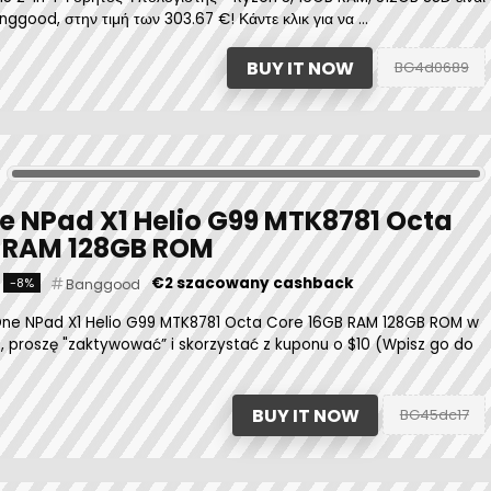
ggood, στην τιμή των 303.67 €! Κάντε κλικ για να ...
BUY IT NOW
BG4d0689
 NPad X1 Helio G99 MTK8781 Octa
B RAM 128GB ROM
€2 szacowany cashback
-8%
Banggood
e NPad X1 Helio G99 MTK8781 Octa Core 16GB RAM 128GB ROM w
9, proszę "zaktywować” i skorzystać z kuponu o $10 (Wpisz go do
BUY IT NOW
BG45dc17