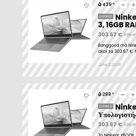
439
Ninke
EXPIRED
3, 16GB R
303.67 €
336.4
Banggood má Ninke
akcii za 303.67 €.
June 3, 2026
299
Ninke
EXPIRED
Υπολογιστή
303.67 €
336.4
Το Ninkear YBOOK 1