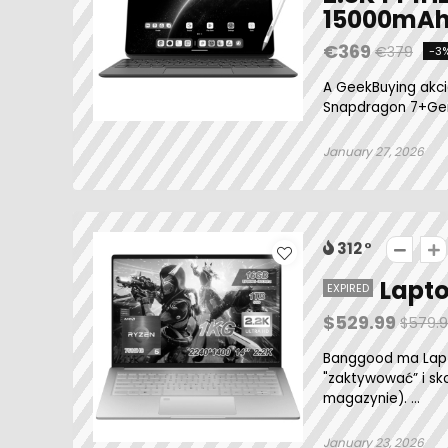
15000mA
€369
€379
-3
A GeekBuying akció
Snapdragon 7+Gen3,
January 27, 2026
312
Lapto
EXPIRED
$529.99
$579.
Banggood ma Lapto
"zaktywować” i sk
magazynie). ...
January 23, 2026