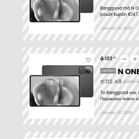
Banggood má N ONE
použiť kupón €147.1
January 20, 2026
103
N ONE
EXPIRED
€112.48
€259.
Το Banggood σας δί
Παρακαλώ «κάντε κλι
January 20, 2026